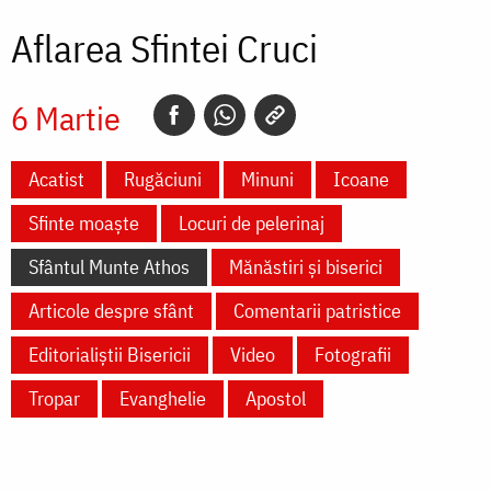
Aflarea Sfintei Cruci
6 Martie
Acatist
Rugăciuni
Minuni
Icoane
Sfinte moaște
Locuri de pelerinaj
Sfântul Munte Athos
Mănăstiri și biserici
Articole despre sfânt
Comentarii patristice
Editorialiștii Bisericii
Video
Fotografii
Tropar
Evanghelie
Apostol