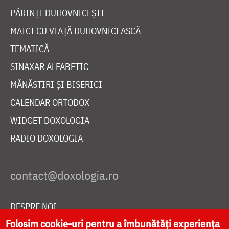
PĂRINȚI DUHOVNICEȘTI
MAICI CU VIAȚĂ DUHOVNICEASCĂ
TEMATICĂ
SINAXAR ALFABETIC
MĂNĂSTIRI ȘI BISERICI
CALENDAR ORTODOX
WIDGET DOXOLOGIA
RADIO DOXOLOGIA
DESPRE NOI
Folosim cookie-uri pentru a îmbunătăți experiența
POLITICA DE COOKIES