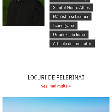
Sfântul Munte Athos
Mănăstiri și biserici
Iconografie
Ortodoxia în lume
Articole despre autor
LOCURI DE PELERINAJ
vezi mai multe »