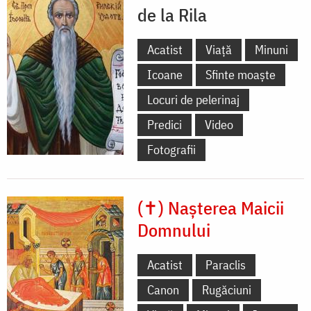
de la Rila
Acatist
Viață
Minuni
Icoane
Sfinte moaște
Locuri de pelerinaj
Predici
Video
Fotografii
(✝) Nașterea Maicii
Domnului
Acatist
Paraclis
Canon
Rugăciuni