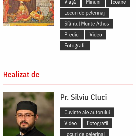
Viață
Minuni
Icoane
Locuri de pelerinaj
Sfântul Munte Athos
Predici
Video
Fotografii
Realizat de
Pr. Silviu Cluci
Cuvinte ale autorului
Video
Fotografii
Locuri de pelerinaj