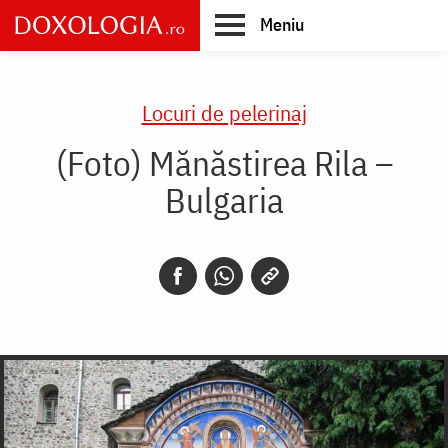
Skip
Meniu
to
main
Main
content
navigation
Locuri de pelerinaj
(Foto) Mănăstirea Rila –
Bulgaria