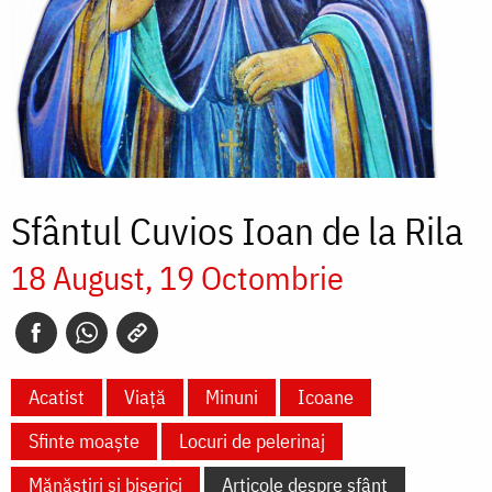
Sfântul Cuvios Ioan de la Rila
18 August
19 Octombrie
Acatist
Viață
Minuni
Icoane
Sfinte moaște
Locuri de pelerinaj
Mănăstiri și biserici
Articole despre sfânt