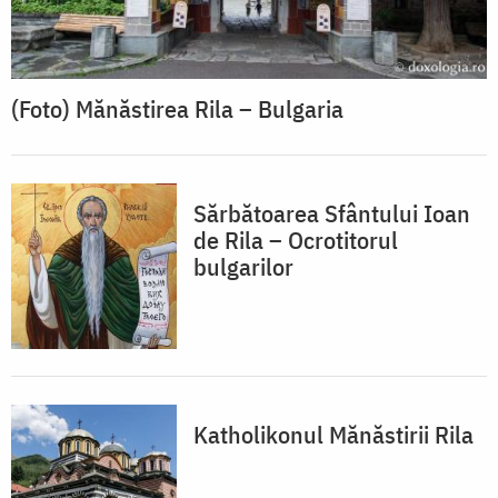
(Foto) Mănăstirea Rila – Bulgaria
Sărbătoarea Sfântului Ioan
de Rila – Ocrotitorul
bulgarilor
Katholikonul Mănăstirii Rila