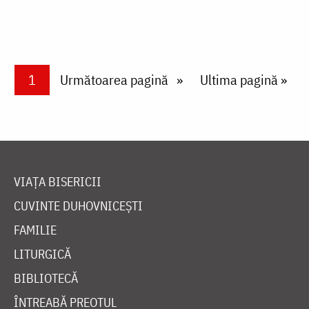
Paginare
Current page
1
Next page
Următoarea pagină
Last page
Ultima pagină »
VIAȚA BISERICII
CUVINTE DUHOVNICEȘTI
FAMILIE
LITURGICĂ
BIBLIOTECĂ
ÎNTREABĂ PREOTUL