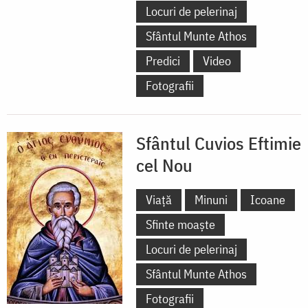
Locuri de pelerinaj
Sfântul Munte Athos
Predici
Video
Fotografii
Sfântul Cuvios Eftimie
cel Nou
Viață
Minuni
Icoane
Sfinte moaște
Locuri de pelerinaj
Sfântul Munte Athos
Fotografii