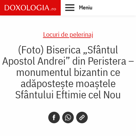
Skip
Meniu
to
main
Main
content
navigation
Locuri de pelerinaj
(Foto) Biserica „Sfântul
Apostol Andrei” din Peristera –
monumentul bizantin ce
adăpostește moaștele
Sfântului Eftimie cel Nou