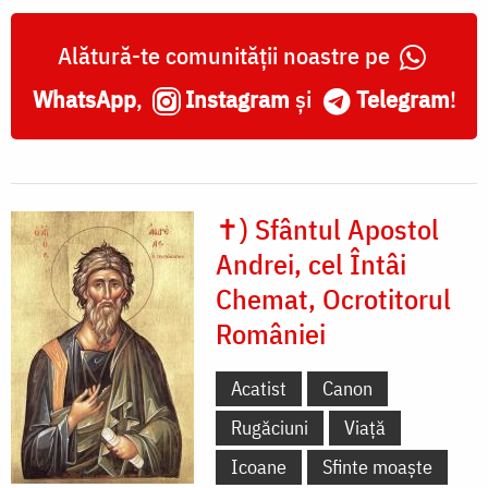
Alătură-te comunității noastre pe
WhatsApp
,
Instagram
și
Telegram
!
✝) Sfântul Apostol
Andrei, cel Întâi
Chemat, Ocrotitorul
României
Acatist
Canon
Rugăciuni
Viață
Icoane
Sfinte moaște