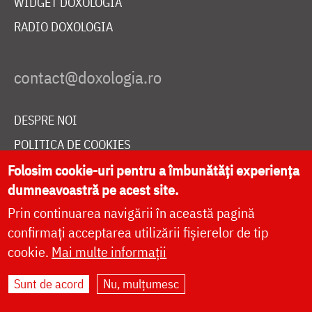
WIDGET DOXOLOGIA
RADIO DOXOLOGIA
DESPRE NOI
POLITICA DE COOKIES
Folosim cookie-uri pentru a îmbunătăți experiența
DONEAZĂ ONLINE PENTRU CATEDRALA NAȚIONALĂ
dumneavoastră pe acest site.
Prin continuarea navigării în această pagină
LIVE
confirmați acceptarea utilizării fișierelor de tip
cookie.
Mai multe informații
Sunt de acord
Nu, mulțumesc
Site dezvoltat de
DOXOLOGIA MEDIA
,
Arhiepiscopia Iașilor | ©
doxologia.ro