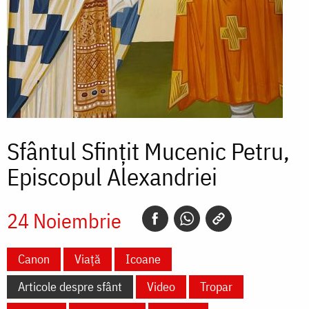
Sfântul Sfințit Mucenic Petru,
Episcopul Alexandriei
24 Noiembrie
Canon
Viață
Icoane
Articole despre sfânt
Video
Tropar