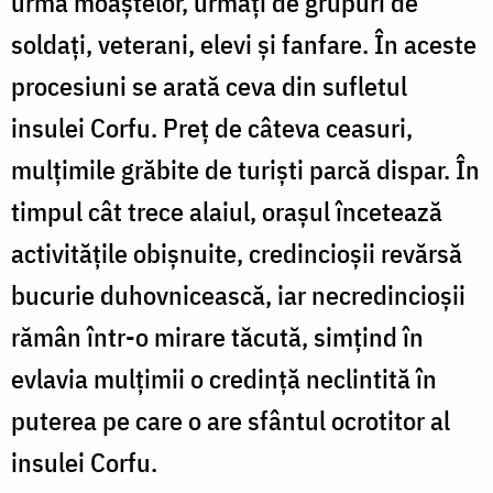
urma moaştelor, urmaţi de grupuri de
soldaţi, veterani, elevi şi fanfare. În aceste
procesiuni se arată ceva din sufletul
insulei Corfu. Preţ de câteva ceasuri,
mulţimile grăbite de turişti parcă dispar. În
timpul cât trece alaiul, oraşul încetează
activităţile obişnuite, credincioşii revărsă
bucurie duhovnicească, iar necredincioşii
rămân într-o mirare tăcută, simţind în
evlavia mulţimii o credinţă neclintită în
puterea pe care o are sfântul ocrotitor al
insulei Corfu.