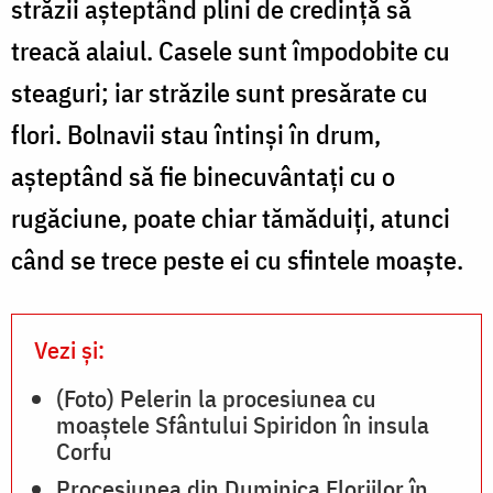
străzii aşteptând plini de credinţă să
treacă alaiul. Casele sunt împodobite cu
steaguri; iar străzile sunt presărate cu
flori. Bolnavii stau întinşi în drum,
aşteptând să fie binecuvântaţi cu o
rugăciune, poate chiar tămăduiţi, atunci
când se trece peste ei cu sfintele moaşte.
Vezi și:
(Foto) Pelerin la procesiunea cu
moaștele Sfântului Spiridon în insula
Corfu
Procesiunea din Duminica Floriilor în