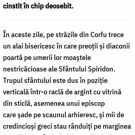
cinstit în chip deosebit.
În aceste zile, pe străzile din Corfu trece
un alai bisericesc în care preoţii şi diaconii
poartă pe umerii lor moaştele
nestricăcioase ale Sfântului Spiridon.
Trupul sfântului este dus în poziţie
verticală într-o raclă de argint cu vitrină
din sticlă, asemenea unui episcop
care şade pe scaunul arhieresc, şi mii de
credincioşi greci stau rânduiţi pe marginea