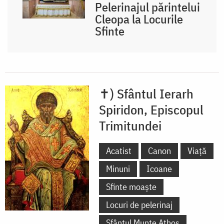
Pelerinajul părintelui
Cleopa la Locurile
Sfinte
✝) Sfântul Ierarh
Spiridon, Episcopul
Trimitundei
Acatist
Canon
Viață
Minuni
Icoane
Sfinte moaște
Locuri de pelerinaj
Sfântul Munte Athos