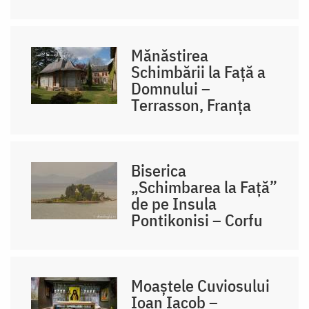
Mănăstirea
Schimbării la Față a
Domnului –
Terrasson, Franţa
Biserica
„Schimbarea la Față”
de pe Insula
Pontikonisi – Corfu
Moaștele Cuviosului
Ioan Iacob –