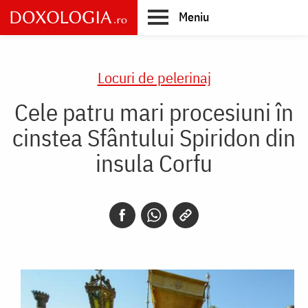
Skip
Meniu
to
main
Main
content
navigation
Locuri de pelerinaj
Cele patru mari procesiuni în
cinstea Sfântului Spiridon din
insula Corfu