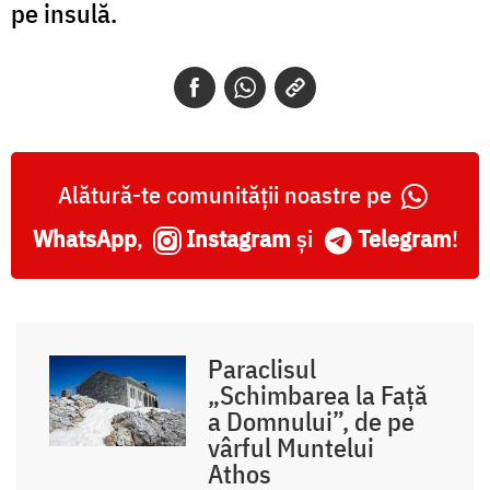
pe insulă.
Alătură-te comunității noastre pe
WhatsApp
,
Instagram
și
Telegram
!
Paraclisul
„Schimbarea la Față
a Domnului”, de pe
vârful Muntelui
Athos