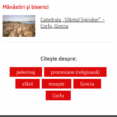
Mănăstiri și biserici
Catedrala „Sfântul Spiridon” –
Corfu, Grecia
Citește despre:
pelerinaj
procesiune (religioasă)
sfânt
moaște
Grecia
Corfu