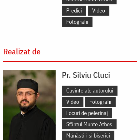
Predici
Video
Fotografii
Realizat de
Pr. Silviu Cluci
Cuvinte ale autorului
Video
Fotografii
Locuri de pelerinaj
Sfântul Munte Athos
Mănăstiri și biserici