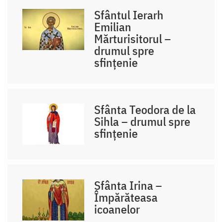
Sfântul Ierarh
Emilian
Mărturisitorul –
drumul spre
sfințenie
Sfânta Teodora de la
Sihla – drumul spre
sfințenie
Sfânta Irina –
Împărăteasa
icoanelor