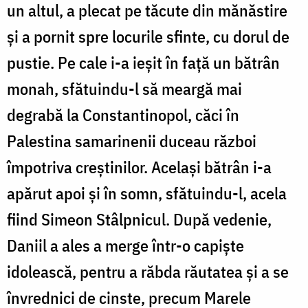
un altul, a plecat pe tăcute din mănăstire
şi a pornit spre locurile sfinte, cu dorul de
pustie. Pe cale i-a ieşit în faţă un bătrân
monah, sfătuindu-l să meargă mai
degrabă la Constantinopol, căci în
Palestina samarinenii duceau război
împotriva creştinilor. Acelaşi bătrân i-a
apărut apoi şi în somn, sfătuindu-l, acela
fiind Simeon Stâlpnicul. După vedenie,
Daniil a ales a merge într-o capişte
idolească, pentru a răbda răutatea şi a se
învrednici de cinste, precum Marele