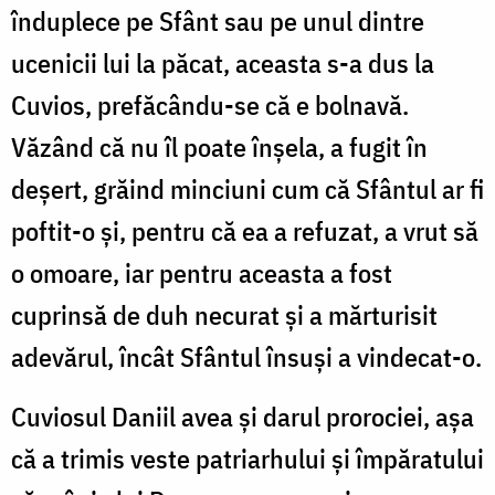
înduplece pe Sfânt sau pe unul dintre
ucenicii lui la păcat, aceasta s-a dus la
Cuvios, prefăcându-se că e bolnavă.
Văzând că nu îl poate înşela, a fugit în
deşert, grăind minciuni cum că Sfântul ar fi
poftit-o şi, pentru că ea a refuzat, a vrut să
o omoare, iar pentru aceasta a fost
cuprinsă de duh necurat şi a mărturisit
adevărul, încât Sfântul însuşi a vindecat-o.
Cuviosul Daniil avea şi darul prorociei, aşa
că a trimis veste patriarhului şi împăratului