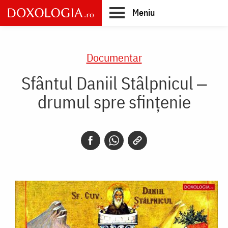
Skip
Meniu
to
main
Main
content
navigation
Documentar
Sfântul Daniil Stâlpnicul ‒
drumul spre sfințenie