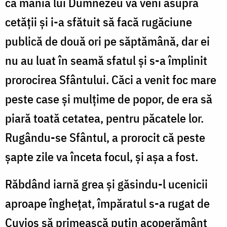
că mânia lui Dumnezeu va veni asupra
cetăţii şi i-a sfătuit să facă rugăciune
publică de două ori pe săptămână, dar ei
nu au luat în seamă sfatul şi s-a împlinit
prorocirea Sfântului. Căci a venit foc mare
peste case şi mulţime de popor, de era să
piară toată cetatea, pentru păcatele lor.
Rugându-se Sfântul, a prorocit că peste
şapte zile va înceta focul, şi aşa a fost.
Răbdând iarnă grea şi găsindu-l ucenicii
aproape îngheţat, împăratul s-a rugat de
Cuvios să primească puţin acoperământ