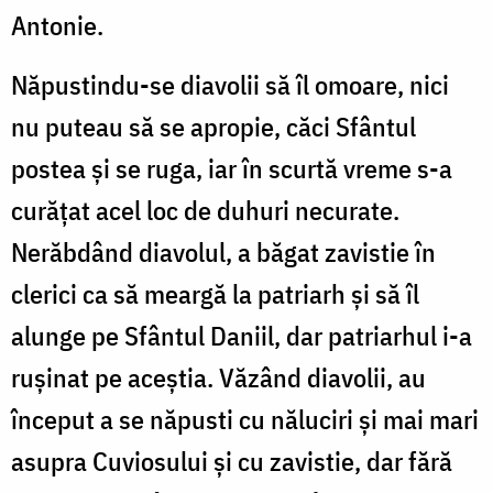
Antonie.
Năpustindu-se diavolii să îl omoare, nici
nu puteau să se apropie, căci Sfântul
postea şi se ruga, iar în scurtă vreme s-a
curăţat acel loc de duhuri necurate.
Nerăbdând diavolul, a băgat zavistie în
clerici ca să meargă la patriarh şi să îl
alunge pe Sfântul Daniil, dar patriarhul i-a
ruşinat pe aceştia. Văzând diavolii, au
început a se năpusti cu năluciri şi mai mari
asupra Cuviosului şi cu zavistie, dar fără