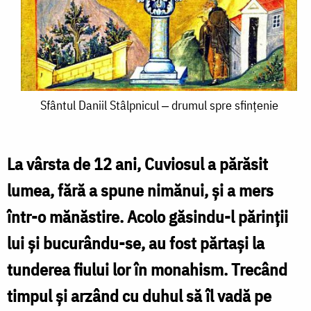
Sfântul
Sfântul Daniil Stâlpnicul ‒ drumul spre sfințenie
Daniil
Stâlpnicul
La vârsta de 12 ani, Cuviosul a părăsit
‒
lumea, fără a spune nimănui, şi a mers
drumul
într-o mănăstire. Acolo găsindu-l părinţii
spre
lui şi bucurându-se, au fost părtaşi la
sfințenie
tunderea fiului lor în monahism. Trecând
timpul şi arzând cu duhul să îl vadă pe