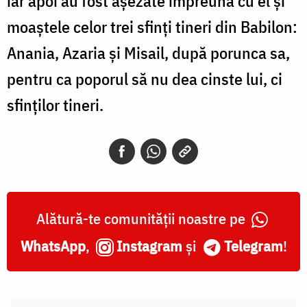
iar apoi au fost așezate împreună cu el şi
moaştele celor trei sfinţi tineri din Babilon:
Anania, Azaria şi Misail, după porunca sa,
pentru ca poporul să nu dea cinste lui, ci
sfinţilor tineri.
Alătură-te comunității noastre pe
WhatsApp
,
Instagram
și
Telegram
!