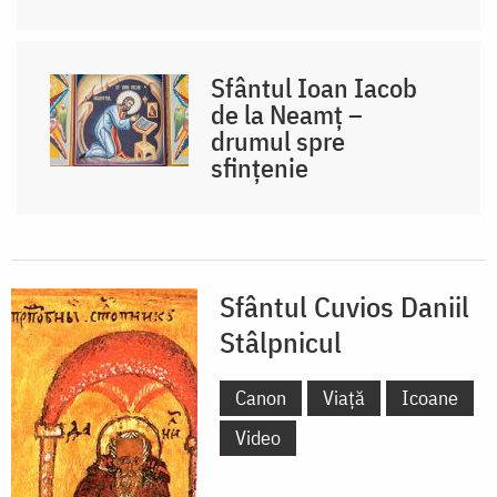
Sfântul Ioan Iacob
de la Neamț –
drumul spre
sfințenie
Sfântul Cuvios Daniil
Stâlpnicul
Canon
Viață
Icoane
Video