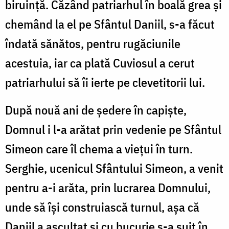
biruinţă. Căzând patriarhul în boală grea şi
chemând la el pe Sfântul Daniil, s-a făcut
îndată sănătos, pentru rugăciunile
acestuia, iar ca plată Cuviosul a cerut
patriarhului să îi ierte pe clevetitorii lui.
După nouă ani de şedere în capişte,
Domnul i l-a arătat prin vedenie pe Sfântul
Simeon care îl chema a vieţui în turn.
Serghie, ucenicul Sfântului Simeon, a venit
pentru a-i arăta, prin lucrarea Domnului,
unde să îşi construiască turnul, aşa că
Daniil a ascultat şi cu bucurie s-a suit în