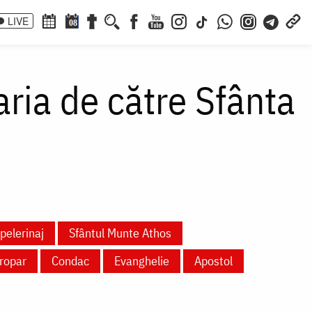
LIVE
08
aria de către Sfânta
pelerinaj
Sfântul Munte Athos
ropar
Condac
Evanghelie
Apostol