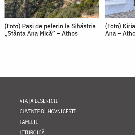
(Foto) Pași de pelerin la Sihăstria
(Foto) Kiri
„Sfânta Ana Mică” – Athos
Ana – Ath
VIAȚA BISERICII
CUVINTE DUHOVNICEȘTI
FAMILIE
LITURGICĂ