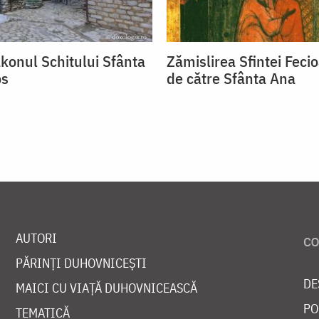
akonul Schitului Sfânta
Zămislirea Sfintei Feci
os
de către Sfânta Ana
AUTORI
PĂRINȚI DUHOVNICEȘTI
DE
MAICI CU VIAȚĂ DUHOVNICEASCĂ
PO
TEMATICĂ