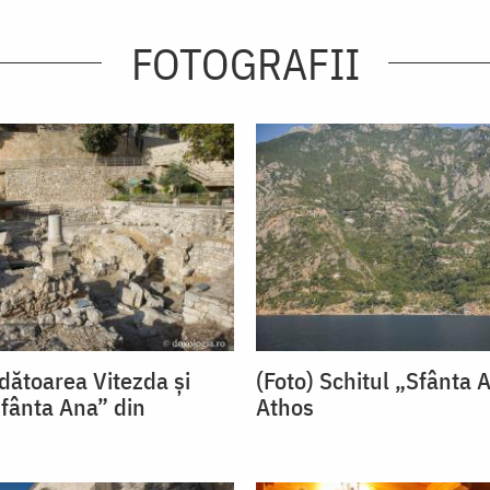
FOTOGRAFII
ldătoarea Vitezda și
(Foto) Schitul „Sfânta 
Sfânta Ana” din
Athos