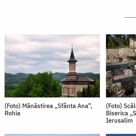
(Foto) Mănăstirea „Sfânta Ana”,
(Foto) Scă
Rohia
Biserica „
Ierusalim