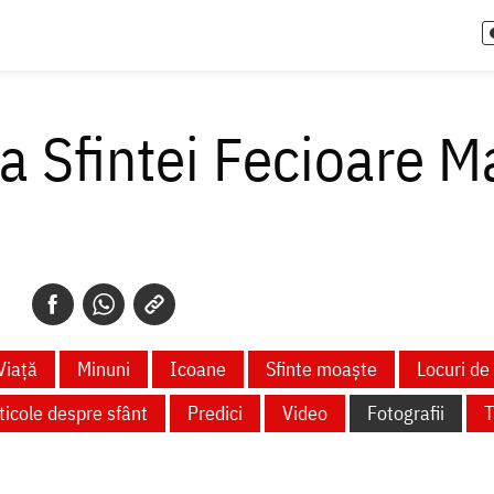
a Sfintei Fecioare M
Viață
Minuni
Icoane
Sfinte moaște
Locuri de 
ticole despre sfânt
Predici
Video
Fotografii
T