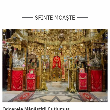
SFINTE MOAȘTE
Odoarele Mănăstirii Cutlumuș