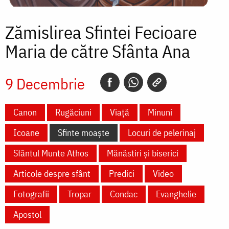
Zămislirea Sfintei Fecioare
Maria de către Sfânta Ana
9 Decembrie
Canon
Rugăciuni
Viață
Minuni
Icoane
Sfinte moaște
Locuri de pelerinaj
Sfântul Munte Athos
Mănăstiri și biserici
Articole despre sfânt
Predici
Video
Fotografii
Tropar
Condac
Evanghelie
Apostol