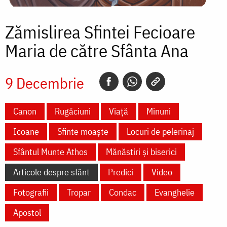
Zămislirea Sfintei Fecioare
Maria de către Sfânta Ana
9 Decembrie
Canon
Rugăciuni
Viață
Minuni
Icoane
Sfinte moaște
Locuri de pelerinaj
Sfântul Munte Athos
Mănăstiri și biserici
Articole despre sfânt
Predici
Video
Fotografii
Tropar
Condac
Evanghelie
Apostol