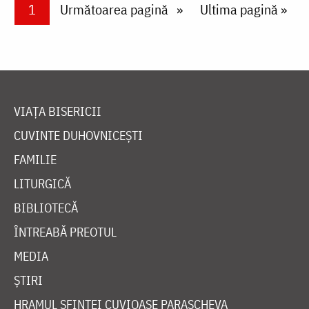
Paginare
Current page
1
Next page
Următoarea pagină
Last page
Ultima pagină »
VIAȚA BISERICII
CUVINTE DUHOVNICEȘTI
FAMILIE
LITURGICĂ
BIBLIOTECĂ
ÎNTREABĂ PREOTUL
MEDIA
ȘTIRI
HRAMUL SFINTEI CUVIOASE PARASCHEVA