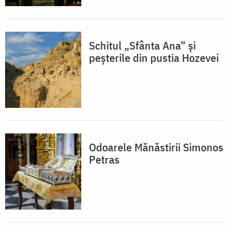
Schitul „Sfânta Ana” și
peșterile din pustia Hozevei
Odoarele Mănăstirii Simonos
Petras