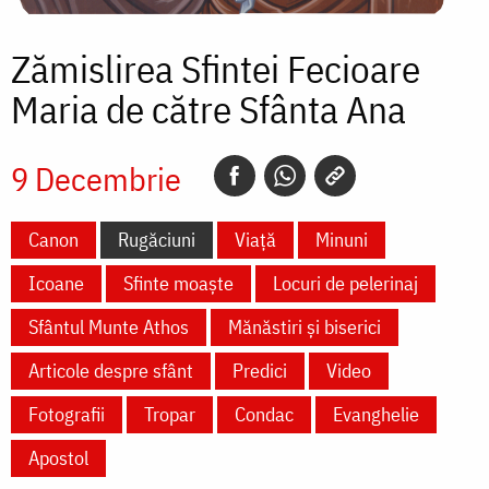
Zămislirea Sfintei Fecioare
Maria de către Sfânta Ana
9 Decembrie
Canon
Rugăciuni
Viață
Minuni
Icoane
Sfinte moaște
Locuri de pelerinaj
Sfântul Munte Athos
Mănăstiri și biserici
Articole despre sfânt
Predici
Video
Fotografii
Tropar
Condac
Evanghelie
Apostol