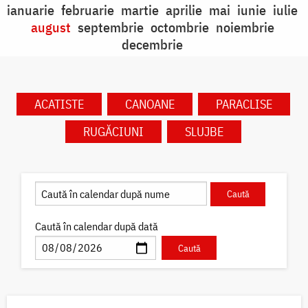
ianuarie
februarie
martie
aprilie
mai
iunie
iulie
august
septembrie
octombrie
noiembrie
decembrie
ACATISTE
CANOANE
PARACLISE
RUGĂCIUNI
SLUJBE
Caută în calendar după dată