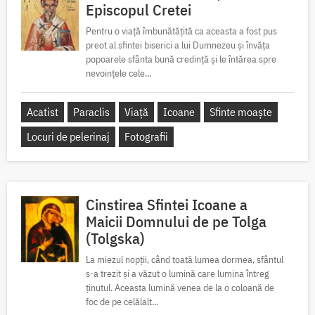
Episcopul Cretei
Pentru o viață îmbunătățită ca aceasta a fost pus
preot al sfintei biserici a lui Dumnezeu și învăța
popoarele sfânta bună credință și le întărea spre
nevoințele cele...
Acatist
Paraclis
Viață
Icoane
Sfinte moaște
Locuri de pelerinaj
Fotografii
Cinstirea Sfintei Icoane a
Maicii Domnului de pe Tolga
(Tolgska)
La miezul nopții, când toată lumea dormea, sfântul
s-a trezit și a văzut o lumină care lumina întreg
ținutul. Aceasta lumină venea de la o coloană de
foc de pe celălalt...