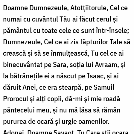
Doamne Dumnezeule, Atotţiitorule, Cel ce
numai cu cuvântul Tău ai făcut cerul şi
pământul cu toate cele ce sunt într-însele;
Dumnezeule, Cel ce ai zis făpturilor Tale să
crească şi să se înmulţească, Tu cel ce ai
binecuvântat pe Sara, soţia lui Avraam, şi
la bătrâneţile ei a născut pe Isaac, şi ai
dăruit Anei, ce era stearpă, pe Samuil
Prorocul şi alţi copii, dă-mi şi mie roadă
pântecelui meu, şi nu mă lăsa să rămân
pururea de ocară şi urgie oamenilor.
Adonai, Doamne Savaot, Tu Care ştii ocara