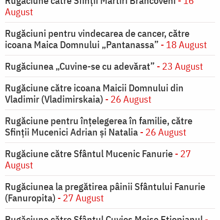
Rugăciune către Sfinții Martiri Brâncoveni
- 16
August
Rugăciuni pentru vindecarea de cancer, către
icoana Maica Domnului „Pantanassa”
- 18 August
Rugăciunea „Cuvine-se cu adevărat”
- 23 August
Rugăciune către icoana Maicii Domnului din
Vladimir (Vladimirskaia)
- 26 August
Rugăciune pentru înţelegerea în familie, către
Sfinţii Mucenici Adrian şi Natalia
- 26 August
Rugăciune către Sfântul Mucenic Fanurie
- 27
August
Rugăciunea la pregătirea pâinii Sfântului Fanurie
(Fanuropita)
- 27 August
Rugăciune către Sfântul Cuvios Moise Etiopianul
-