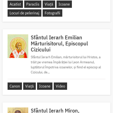
Acatist
Paraclis
Viață
Icoane
Locuri de pelerinaj
Fotografii
Sfântul Ierarh Emilian
Mărturisitorul, Episcopul
Cizicului
Sfântul Ierarh Emilian, mărturisitorul lui Hristos, a
trăit pe vremea împărăției lui Leon Armeanul,
luptătorul împotriva icoanelor, și fiind el episcop al
Cizicului, de...
Canon
Viață
Icoane
Video
Sfântul Ierarh Miron,