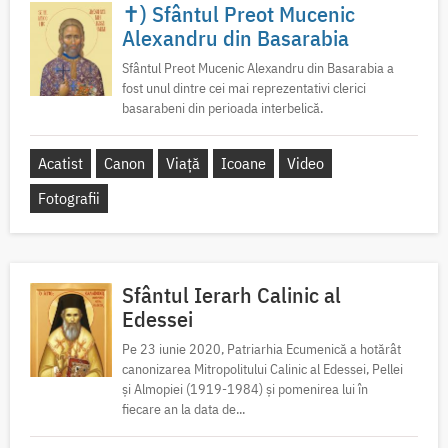
✝) Sfântul Preot Mucenic
Alexandru din Basarabia
Sfântul Preot Mucenic Alexandru din Basarabia a
fost unul dintre cei mai reprezentativi clerici
basarabeni din perioada interbelică.
Acatist
Canon
Viață
Icoane
Video
Fotografii
Sfântul Ierarh Calinic al
Edessei
Pe 23 iunie 2020, Patriarhia Ecumenică a hotărât
canonizarea Mitropolitului Calinic al Edessei, Pellei
și Almopiei (1919-1984) și pomenirea lui în
fiecare an la data de...