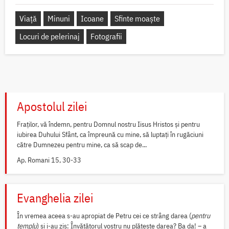
Viață
Minuni
Icoane
Sfinte moaște
Locuri de pelerinaj
Fotografii
Apostolul zilei
Fraților, vă îndemn, pentru Domnul nostru Iisus Hristos și pentru
iubirea Duhului Sfânt, ca împreună cu mine, să luptați în rugăciuni
către Dumnezeu pentru mine, ca să scap de...
Ap. Romani 15, 30-33
Evanghelia zilei
În vremea aceea s-au apropiat de Petru cei ce strâng darea (
pentru
templu
) și i-au zis: Învățătorul vostru nu plătește darea? Ba da! – a