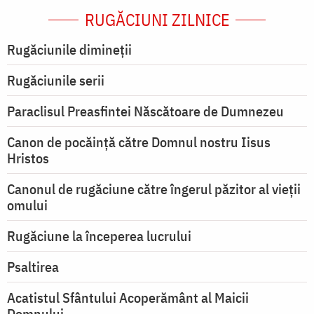
RUGĂCIUNI ZILNICE
Rugăciunile dimineții
Rugăciunile serii
Paraclisul Preasfintei Născătoare de Dumnezeu
Canon de pocăință către Domnul nostru Iisus
Hristos
Canonul de rugăciune către îngerul păzitor al vieții
omului
Rugăciune la începerea lucrului
Psaltirea
Acatistul Sfântului Acoperământ al Maicii
Domnului