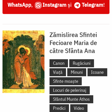
WhatsApp
,
Instagram
și
Telegram
!
Zămislirea Sfintei
Fecioare Maria de
către Sfânta Ana
Canon
Rugăciuni
Viață
Minuni
Icoane
Sfinte moaște
Locuri de pelerinaj
Sfântul Munte Athos
Predici
Video