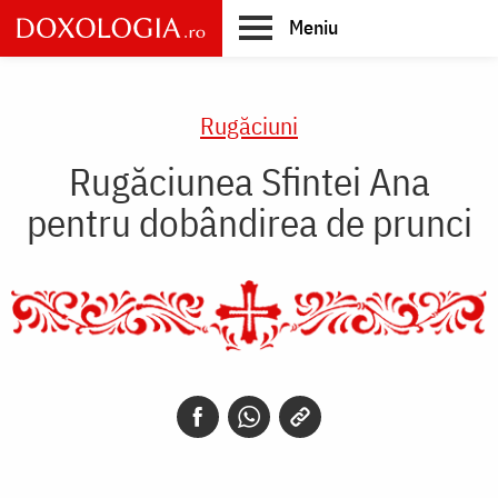
Skip
Meniu
to
main
Main
content
navigation
Rugăciuni
Rugăciunea Sfintei Ana
pentru dobândirea de prunci