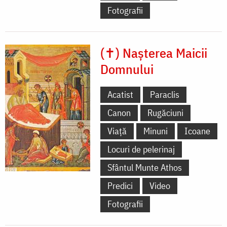
Fotografii
(✝) Nașterea Maicii
Domnului
Acatist
Paraclis
Canon
Rugăciuni
Viață
Minuni
Icoane
Locuri de pelerinaj
Sfântul Munte Athos
Predici
Video
Fotografii