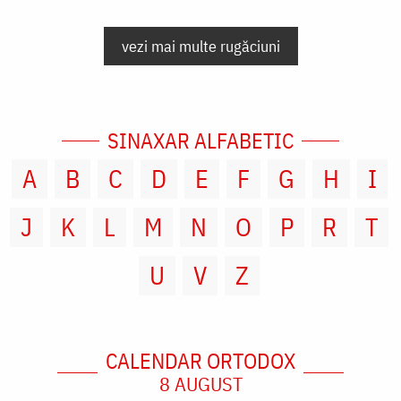
vezi mai multe rugăciuni
SINAXAR ALFABETIC
A
B
C
D
E
F
G
H
I
J
K
L
M
N
O
P
R
T
U
V
Z
CALENDAR ORTODOX
8 AUGUST