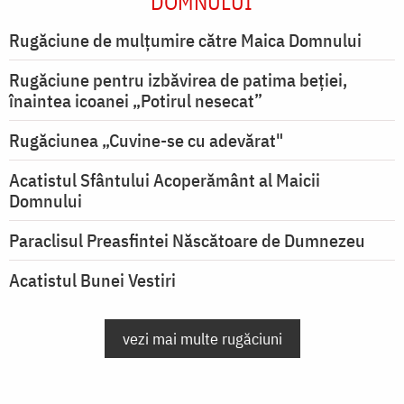
DOMNULUI
Rugăciune de mulţumire către Maica Domnului
Rugăciune pentru izbăvirea de patima beției,
înaintea icoanei „Potirul nesecat”
Rugăciunea „Cuvine-se cu adevărat"
Acatistul Sfântului Acoperământ al Maicii
Domnului
Paraclisul Preasfintei Născătoare de Dumnezeu
Acatistul Bunei Vestiri
vezi mai multe rugăciuni