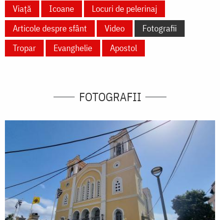
Viață
Icoane
Locuri de pelerinaj
Articole despre sfânt
Video
Fotografii
Tropar
Evanghelie
Apostol
FOTOGRAFII