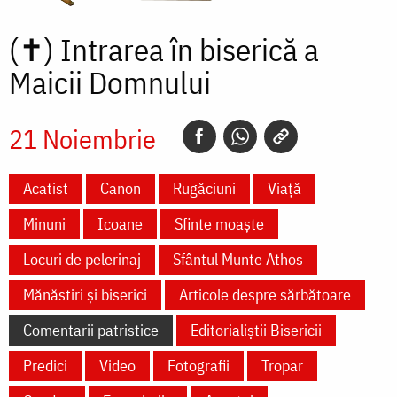
(✝)
Intrarea în biserică a
Maicii Domnului
21 Noiembrie
Acatist
Canon
Rugăciuni
Viață
Minuni
Icoane
Sfinte moaște
Locuri de pelerinaj
Sfântul Munte Athos
Mănăstiri și biserici
Articole despre sărbătoare
Comentarii patristice
Editorialiștii Bisericii
Predici
Video
Fotografii
Tropar