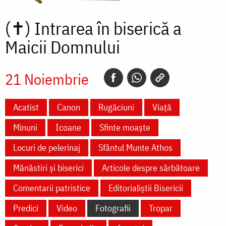
(✝)
Intrarea în biserică a
Maicii Domnului
21 Noiembrie
Acatist
Canon
Rugăciuni
Viață
Minuni
Icoane
Sfinte moaște
Locuri de pelerinaj
Sfântul Munte Athos
Mănăstiri și biserici
Articole despre sărbătoare
Comentarii patristice
Editorialiștii Bisericii
Predici
Video
Fotografii
Tropar