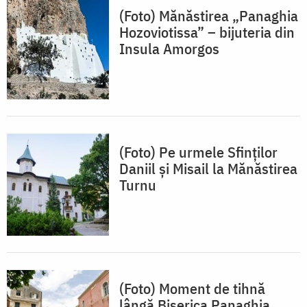
(Foto) Mănăstirea „Panaghia
Hozoviotissa” – bijuteria din
Insula Amorgos
(Foto) Pe urmele Sfinților
Daniil și Misail la Mănăstirea
Turnu
(Foto) Moment de tihnă
lângă Biserica Panaghia