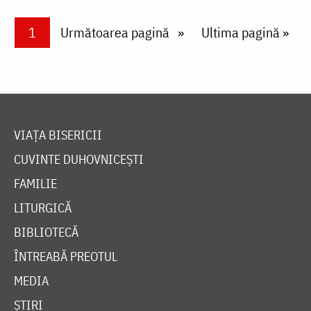
Paginare
Current page
1
Next page
Următoarea pagină
Last page
Ultima pagină »
VIAȚA BISERICII
CUVINTE DUHOVNICEȘTI
FAMILIE
LITURGICĂ
BIBLIOTECĂ
ÎNTREABĂ PREOTUL
MEDIA
ȘTIRI