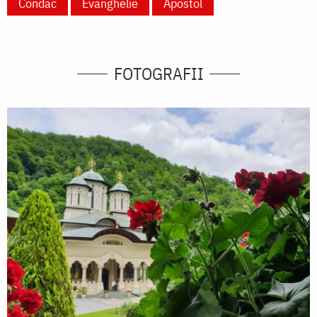
Condac
Evanghelie
Apostol
FOTOGRAFII