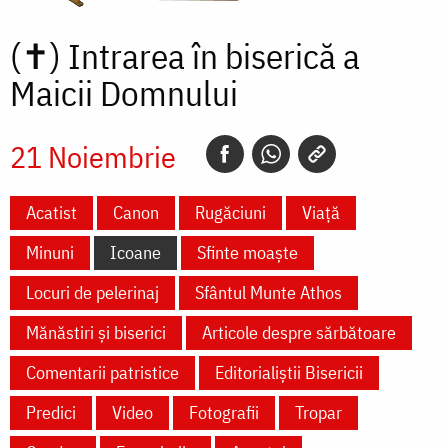
(✝)
Intrarea în biserică a
Maicii Domnului
21 Noiembrie
Acatist
Canon
Rugăciuni
Viață
Minuni
Icoane
Sfinte moaște
Locuri de pelerinaj
Sfântul Munte Athos
Mănăstiri și biserici
Articole despre sărbătoare
Comentarii patristice
Editorialiștii Bisericii
Predici
Video
Fotografii
Tropar