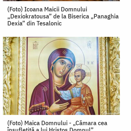
(Foto) Icoana Maicii Domnului
„Dexiokratousa” de la Biserica „Panaghia
Dexia” din Tesalonic
(Foto) Maica Domnului - „Cămara cea
însufleţită a lui Hristos Domnul”