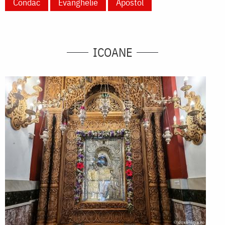
Condac
Evanghelie
Apostol
ICOANE