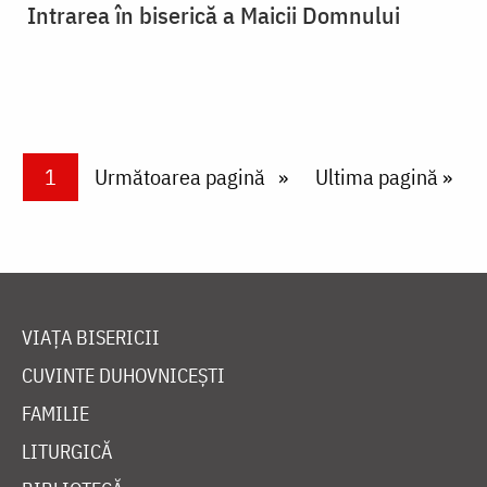
Intrarea în biserică a Maicii Domnului
Paginare
Current page
1
Next page
Următoarea pagină
Last page
Ultima pagină »
VIAȚA BISERICII
CUVINTE DUHOVNICEȘTI
FAMILIE
LITURGICĂ