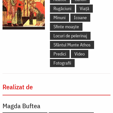
Rugăciuni
Viață
Minuni
Icoane
Sfinte moaște
Locuri de pelerinaj
Sfântul Munte Athos
Predici
Video
Fotografii
Realizat de
Magda Buftea