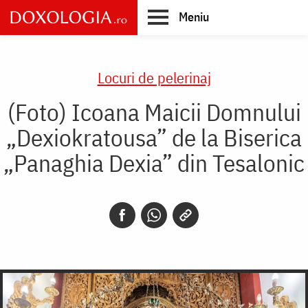
Skip
Meniu
to
main
Main
content
navigation
Locuri de pelerinaj
(Foto) Icoana Maicii Domnului
„Dexiokratousa” de la Biserica
„Panaghia Dexia” din Tesalonic