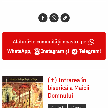
Alătură-te comunității noastre pe
WhatsApp
,
Instagram
și
Telegram
!
(✝) Intrarea în
biserică a Maicii
Domnului
Acatist
Canon