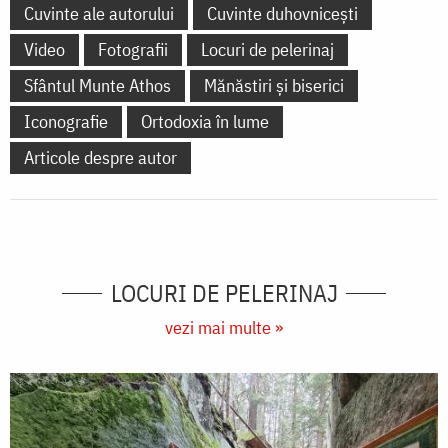
Cuvinte ale autorului
Cuvinte duhovnicești
Video
Fotografii
Locuri de pelerinaj
Sfântul Munte Athos
Mănăstiri și biserici
Iconografie
Ortodoxia în lume
Articole despre autor
LOCURI DE PELERINAJ
vezi mai multe »