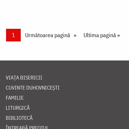
Paginare
Current page
1
Next page
Următoarea pagină
Last page
Ultima pagină »
VIAȚA BISERICII
CUVINTE DUHOVNICEȘTI
FAMILIE
LITURGICĂ
BIBLIOTECĂ
ÎNTREABĂ PREOTUL