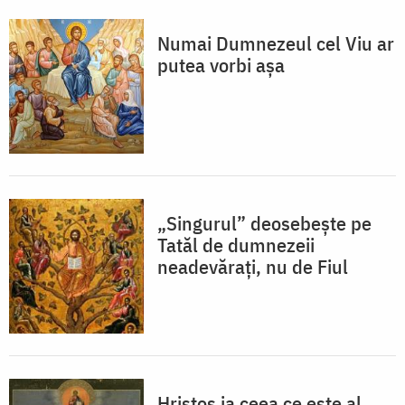
Numai Dumnezeul cel Viu ar
putea vorbi aşa
„Singurul” deosebeşte pe
Tatăl de dumnezeii
neadevărați, nu de Fiul
Hristos ia ceea ce este al