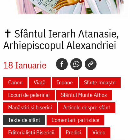
✝
Sfântul Ierarh Atanasie,
Arhiepiscopul Alexandriei
18 Ianuarie
Canon
Viață
Icoane
Sfinte moaște
Locuri de pelerinaj
Sfântul Munte Athos
Mănăstiri și biserici
Articole despre sfânt
Texte de sfânt
Comentarii patristice
Editorialiștii Bisericii
Predici
Video