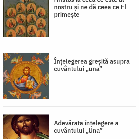
nostru şi ne dă ceea ce El
primeşte
Înţelegerea greşită asupra
cuvântului „una”
Adevărata înțelegere a
cuvântului „Una”