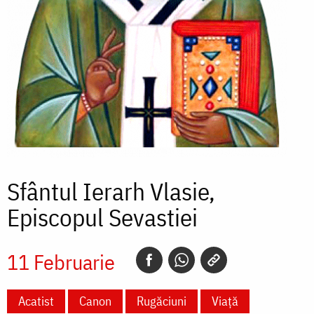
Sfântul Ierarh Vlasie,
Episcopul Sevastiei
11 Februarie
Acatist
Canon
Rugăciuni
Viață