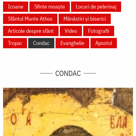
Icoane
Sfinte moaște
Locuri de pelerinaj
Sfântul Munte Athos
Mănăstiri și biserici
Articole despre sfânt
Video
Fotografii
Tropar
Condac
Evanghelie
Apostol
CONDAC