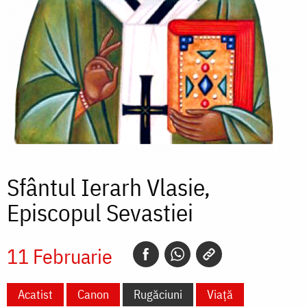
Sfântul Ierarh Vlasie,
Episcopul Sevastiei
11 Februarie
Acatist
Canon
Rugăciuni
Viață