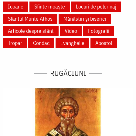
Icoane
Sfinte moaște
Locuri de pelerinaj
Sfântul Munte Athos
Mănăstiri și biserici
Articole despre sfânt
Video
Fotografii
Tropar
Condac
Evanghelie
Apostol
RUGĂCIUNI