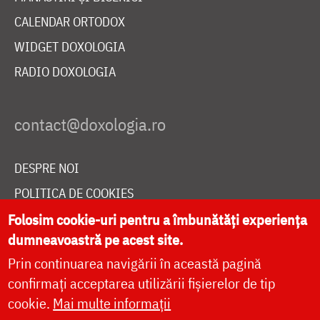
CALENDAR ORTODOX
WIDGET DOXOLOGIA
RADIO DOXOLOGIA
DESPRE NOI
POLITICA DE COOKIES
DONEAZĂ ONLINE PENTRU CATEDRALA NAȚIONALĂ
Folosim cookie-uri pentru a îmbunătăți experiența
dumneavoastră pe acest site.
Prin continuarea navigării în această pagină
LIVE
confirmați acceptarea utilizării fișierelor de tip
cookie.
Mai multe informații