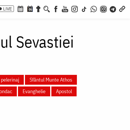
LIVE
06
ul Sevastiei
 pelerinaj
Sfântul Munte Athos
ondac
Evanghelie
Apostol