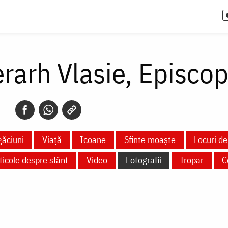
erarh Vlasie, Episcop
ăciuni
Viață
Icoane
Sfinte moaște
Locuri de
ticole despre sfânt
Video
Fotografii
Tropar
C