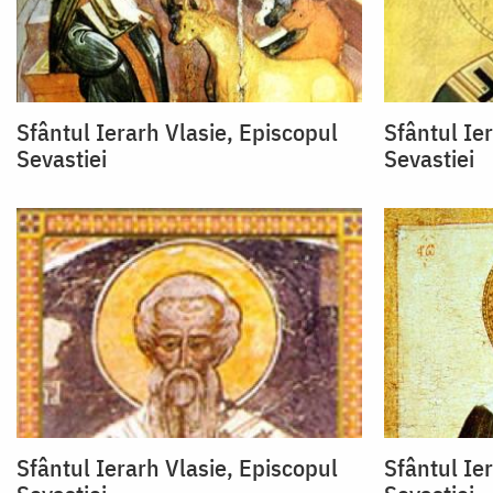
Sfântul Ierarh Vlasie, Episcopul
Sfântul Ie
Sevastiei
Sevastiei
Sfântul Ierarh Vlasie, Episcopul
Sfântul Ie