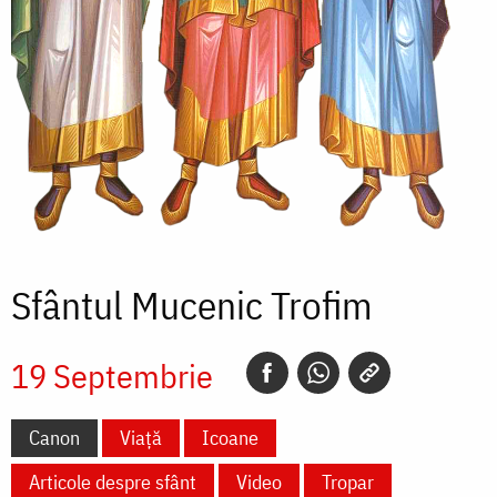
Sfântul Mucenic Trofim
19 Septembrie
Canon
Viață
Icoane
Articole despre sfânt
Video
Tropar