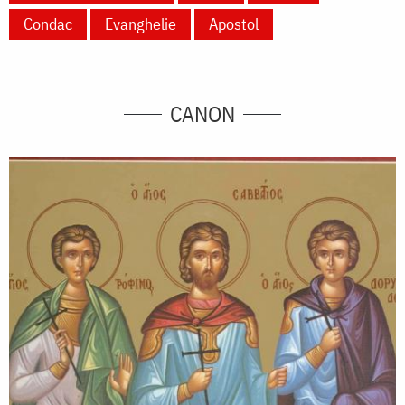
Condac
Evanghelie
Apostol
CANON