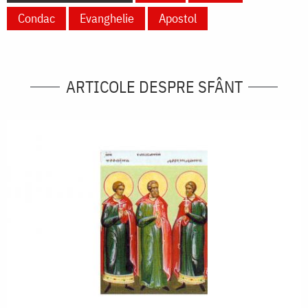
Condac
Evanghelie
Apostol
ARTICOLE DESPRE SFÂNT