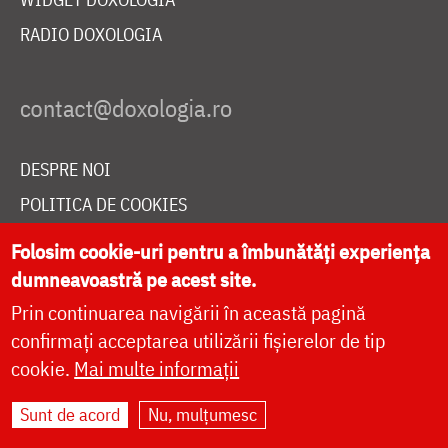
RADIO DOXOLOGIA
DESPRE NOI
POLITICA DE COOKIES
DONEAZĂ ONLINE PENTRU CATEDRALA NAȚIONALĂ
Folosim cookie-uri pentru a îmbunătăți experiența
dumneavoastră pe acest site.
Prin continuarea navigării în această pagină
LIVE
confirmați acceptarea utilizării fișierelor de tip
cookie.
Mai multe informații
Site dezvoltat de
DOXOLOGIA MEDIA
,
Sunt de acord
Nu, mulțumesc
Arhiepiscopia Iașilor | ©
doxologia.ro