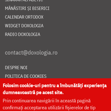
MĂNĂSTIRI ȘI BISERICI
CALENDAR ORTODOX
WIDGET DOXOLOGIA
RADIO DOXOLOGIA
DESPRE NOI
POLITICA DE COOKIES
DONEAZĂ ONLINE PENTRU CATEDRALA NAȚIONALĂ
Folosim cookie-uri pentru a îmbunătăți experiența
dumneavoastră pe acest site.
Prin continuarea navigării în această pagină
LIVE
confirmați acceptarea utilizării fișierelor de tip