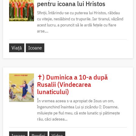
pentru icoana lui Hristos
Sfinții, întărindu-se cu puterea lui Hristos, răbdau
cu vitejie, neslăbind cu trupurile. Iar tiranul, văzând
acest lucru, a poruncit să le ardă fețele cu fiare
arse,...
Viață
Icoane
✝) Duminica a 10-a după
Rusalii (Vindecarea
lunaticului)
În vremea aceea s-a apropiat de Iisus un om,
îngenunchind înaintea Lui și zicându-I: Doamne,
miluiește pe fiul meu, că este lunatic și pătimește
rău, căci adesea...
Icoane
Predici
Video