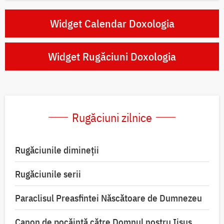
Widget Calendar Doxologia
Widget Rugăciuni Doxologia
Rugăciuni zilnice
Rugăciunile dimineții
Rugăciunile serii
Paraclisul Preasfintei Născătoare de Dumnezeu
Canon de pocăință către Domnul nostru Iisus