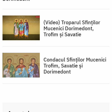
(Video) Troparul Sfinților
Mucenici Dorimedont,
Trofim și Savatie
Condacul Sfinţilor Mucenici
Trofim, Savatie şi
Dorimedont