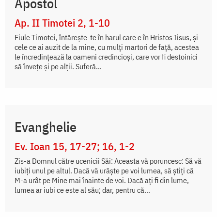
Apostol
Ap. II Timotei 2, 1-10
Fiule Timotei, întăreşte-te în harul care e în Hristos Iisus, şi
cele ce ai auzit de la mine, cu mulţi martori de faţă, acestea
le încredinţează la oameni credincioşi, care vor fi destoinici
să înveţe şi pe alţii. Suferă...
Evanghelie
Ev. Ioan 15, 17-27; 16, 1-2
Zis-a Domnul către ucenicii Săi: Aceasta vă poruncesc: Să vă
iubiți unul pe altul. Dacă vă urăște pe voi lumea, să știți că
M-a urât pe Mine mai înainte de voi. Dacă ați fi din lume,
lumea ar iubi ce este al său; dar, pentru că...