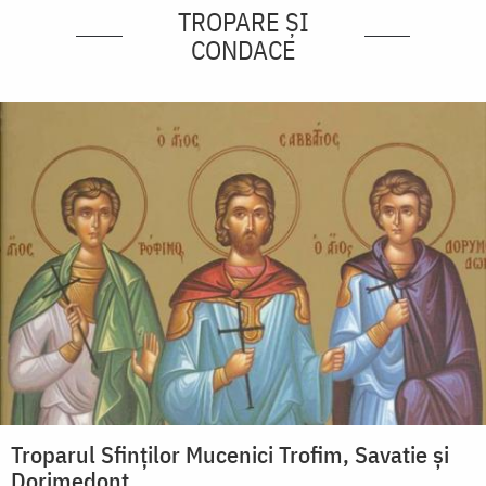
TROPARE ȘI
CONDACE
Troparul Sfinţilor Mucenici Trofim, Savatie şi
Dorimedont