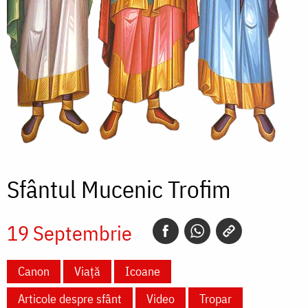
Sfântul Mucenic Trofim
19 Septembrie
Canon
Viață
Icoane
Articole despre sfânt
Video
Tropar