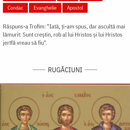
Condac
Evanghelie
Apostol
Răspuns-a Trofim: "Iată, ţi-am spus, dar ascultă mai
lămurit: Sunt creştin, rob al lui Hristos şi lui Hristos
jertfă vreau să fiu".
RUGĂCIUNI