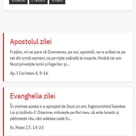
Apostolul zilei
Fraților, mi se pare că Dumnezeu, pe noi, apostolii, ne-a arătat ca pe
cei din urmă oameni, ca pe niște osândiți la moarte, fiindcă ne-am
făcut priveliște lumii și îngerilor și...
Ap. I Corinteni 4, 9-16
Evanghelia zilei
În vremea aceea s-a apropiat de Iisus un om, îngenunchind înaintea
Lui și zicându-I: Doamne, miluiește pe fiul meu, că este lunatic și
pătimește rău, căci adesea cade în...
Ev. Matei 17, 14-23