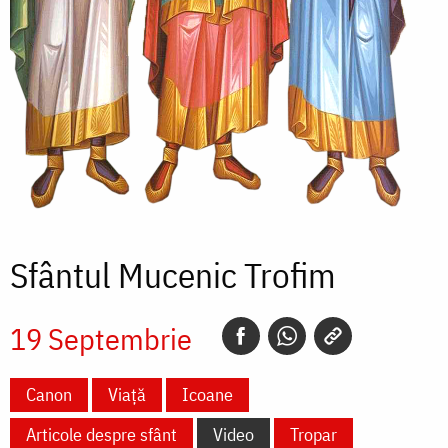
Sfântul Mucenic Trofim
19 Septembrie
Canon
Viață
Icoane
Articole despre sfânt
Video
Tropar