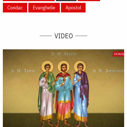
Condac
Evanghelie
Apostol
VIDEO