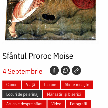
Sfântul Proroc Moise
4 Septembrie
Canon
Viață
Icoane
Sfinte moaște
Locuri de pelerinaj
Mănăstiri și biserici
Articole despre sfânt
Video
Fotografii