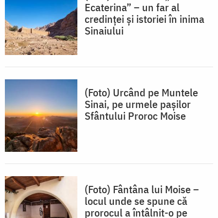
Ecaterina” – un far al
credinței și istoriei în inima
Sinaiului
(Foto) Urcând pe Muntele
Sinai, pe urmele pașilor
Sfântului Proroc Moise
(Foto) Fântâna lui Moise –
locul unde se spune că
prorocul a întâlnit-o pe