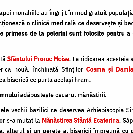
poi monahiile au îngrijit în mod gratuit populaţia 
ţionează o clinică medicală ce deserveşte şi bed
e primesc de la pelerini sunt folosite pentru a 
ată
Sfântului Proroc Moise
. La ridicarea acesteia 
serica nouă, închinată Sfinţilor
Cosma şi Dami
ea biserică ce purta acelaşi hram.
Domnului
adăposteşte osuarul mănăstirii.
le vechii bazilici ce deservea Arhiepiscopia Sin
rior s-a mutat la
Mănăstirea Sfântă Ecaterina
. Săp
, altarul şi un perete al bisericii împreună cu 