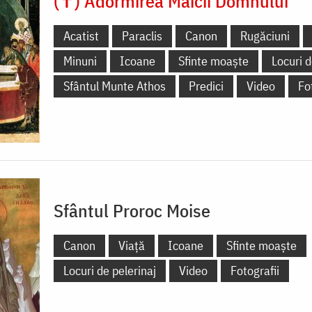
(✝) Adormirea Maicii Domnului
Acatist
Paraclis
Canon
Rugăciuni
Minuni
Icoane
Sfinte moaște
Locuri d
Sfântul Munte Athos
Predici
Video
Fo
Sfântul Proroc Moise
Canon
Viață
Icoane
Sfinte moaște
Locuri de pelerinaj
Video
Fotografii