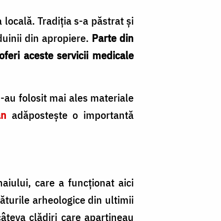
locală. Tradiţia s-a păstrat şi
uinii din apropiere.
Parte din
oferi aceste servicii medicale
s-au folosit mai ales materiale
an
adăposteşte o importantă
aiului, care a funcţionat aici
ăturile arheologice din ultimii
câteva clădiri care aparţineau