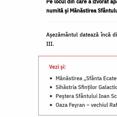
Fecioare
Pe locul din care a izvorât ap
din
numită şi Mănăstirea Sfântul
Sinai
Aşezământul datează încă din
III.
Vezi și:
Mănăstirea „Sfânta Ecate
Sihăstria Sfinților Galact
Peștera Sfântului Ioan Sc
Oaza Feyran – vechiul Raf