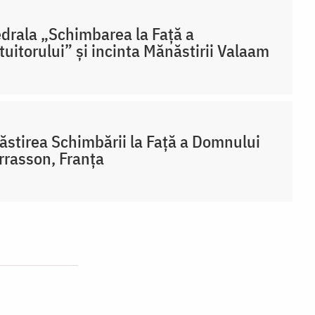
drala „Schimbarea la Față a
uitorului” și incinta Mănăstirii Valaam
stirea Schimbării la Față a Domnului
rrasson, Franţa