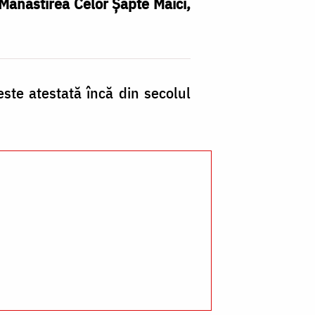
t Mănăstirea Celor Şapte Maici,
M
ste atestată încă din secolul
Ce
Ș
Fe
di
Si
/
Fo
Vl
E