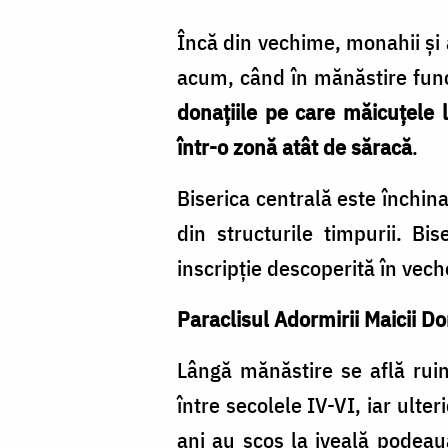
Încă din vechime, monahii şi a
acum, când în mănăstire func
donaţiile pe care măicuţele l
într-o zonă atât de săracă
.
Biserica centrală este închin
din structurile timpurii. Bi
inscripţie descoperită în vech
Paraclisul Adormirii Maicii 
Lângă mănăstire se află ruine
între secolele IV-VI, iar ulte
ani au scos la iveală podeaua