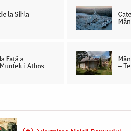
de la Sihla
Cate
Mânt
la Față a
Mănă
 Muntelui Athos
– Te