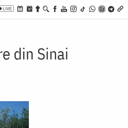
LIVE
07
e din Sinai