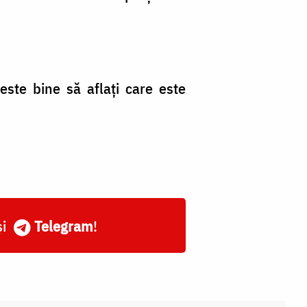
este bine să aflaţi care este
și
Telegram
!