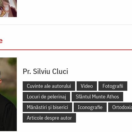
e
Pr. Silviu Cluci
Cuvinte ale autorului
Video
Fotografii
Locuri de pelerinaj
Sfântul Munte Athos
Mănăstiri și biserici
Iconografie
Ortodoxi
Articole despre autor