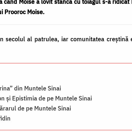
ă când Moise a lovit stânca cu toiagul s-a ridica
ui Prooroc Moise.
 secolul al patrulea, iar comunitatea creştină e
rina” din Muntele Sinai
ion și Epistimia de pe Muntele Sinai
ărarul de pe Muntele Sinai
idin