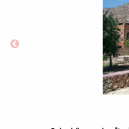
Mănăstirea
Celor
Șapte