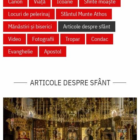
Canon
Viață
Icoane
Sfinte moaște
Locuri de pelerinaj
Sfântul Munte Athos
Mănăstiri și biserici
Articole despre sfânt
Video
Fotografii
Tropar
Condac
Evanghelie
Apostol
ARTICOLE DESPRE SFÂNT