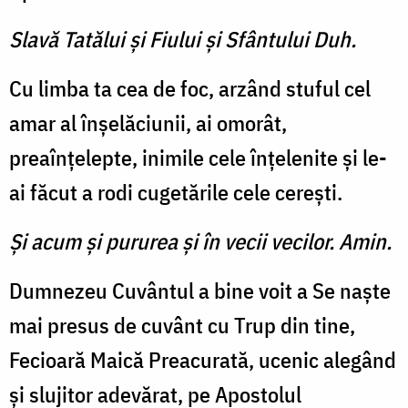
Slavă Tatălui şi Fiului şi Sfântului Duh.
Cu limba ta cea de foc, arzând stuful cel
amar al înşelăciunii, ai omorât,
preaînţelepte, inimile cele înţelenite şi le-
ai făcut a rodi cugetările cele cereşti.
Şi acum şi pururea şi în vecii vecilor. Amin.
Dumnezeu Cuvântul a bine voit a Se naşte
mai presus de cuvânt cu Trup din tine,
Fecioară Maică Preacurată, ucenic alegând
şi slujitor adevărat, pe Apostolul