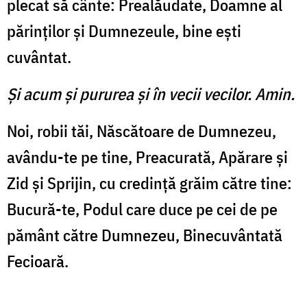
plecat să cânte: Prealăudate, Doamne al
părinţilor şi Dumnezeule, bine eşti
cuvântat.
Şi acum şi pururea şi în vecii vecilor. Amin.
Noi, robii tăi, Născătoare de Dumnezeu,
avându-te pe tine, Preacurată, Apărare şi
Zid şi Sprijin, cu credinţă grăim către tine:
Bucură-te, Podul care duce pe cei de pe
pământ către Dumnezeu, Binecuvântată
Fecioară.