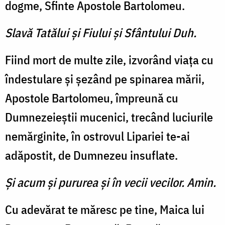
dogme, Sfinte Apostole Bartolomeu.
Slavă Tatălui şi Fiului şi Sfântului Duh.
Fiind mort de multe zile, izvorând viaţa cu
îndestulare şi şezând pe spinarea mării,
Apostole Bartolomeu, împreună cu
Dumnezeieştii mucenici, trecând luciurile
nemărginite, în ostrovul Lipariei te-ai
adăpostit, de Dumnezeu insuflate.
Şi acum şi pururea şi în vecii vecilor. Amin.
Cu adevărat te măresc pe tine, Maica lui