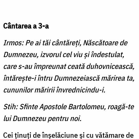
Cântarea a 3-a
Irmos: Pe ai tăi cântăreţi, Născătoare de
Dumnezeu, izvorul cel viu şi îndestulat,
care s-au împreunat ceată duhovnicească,
întăreşte-i întru Dumnezeiască mărirea ta,
cununilor măririi învrednicindu-i.
Stih: Sfinte Apostole Bartolomeu, roagă-te
lui Dumnezeu pentru noi.
Cei ţinuţi de înşelăciune şi cu vătămare de