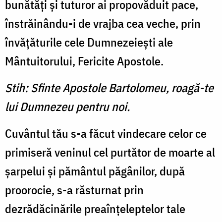
bunătăţi şi tuturor ai propovăduit pace,
înstrăinându-i de vrajba cea veche, prin
învăţăturile cele Dumnezeieşti ale
Mântuitorului, Fericite Apostole.
Stih: Sfinte Apostole Bartolomeu, roagă-te
lui Dumnezeu pentru noi.
Cuvântul tău s-a făcut vindecare celor ce
primiseră veninul cel purtător de moarte al
şarpelui şi pământul păgânilor, după
proorocie, s-a răsturnat prin
dezrădăcinările preaînţeleptelor tale