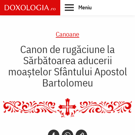
Skip
Meniu
to
main
Main
content
navigation
Canoane
Canon de rugăciune la
Sărbătoarea aducerii
moaştelor Sfântului Apostol
Bartolomeu