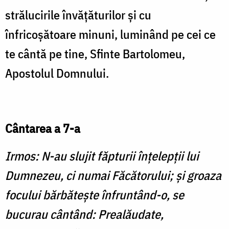
strălucirile învăţăturilor şi cu
înfricoşătoare minuni, luminând pe cei ce
te cântă pe tine, Sfinte Bartolomeu,
Apostolul Domnului.
Cântarea a 7-a
Irmos: N-au slujit făpturii înţelepţii lui
Dumnezeu, ci numai Făcătorului; şi groaza
focului bărbăteşte înfruntând-o, se
bucurau cântând: Prealăudate,