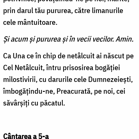
prin darul tău pururea, către limanurile
cele mântuitoare.
Şi acum şi pururea şi în vecii vecilor. Amin.
Ca Una ce în chip de netâlcuit ai născut pe
Cel Netâlcuit, întru prisosirea bogăţiei
milostivirii, cu darurile cele Dumnezeieşti,
îmbogăţindu-ne, Preacurată, pe noi, cei
săvârşiţi cu păcatul.
Cântarea a 5-a