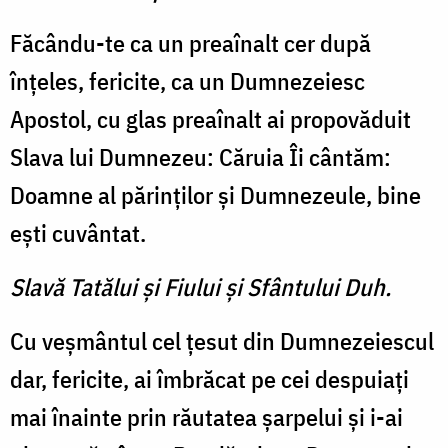
Făcându-te ca un preaînalt cer după
înţeles, fericite, ca un Dumnezeiesc
Apostol, cu glas preaînalt ai propovăduit
Slava lui Dumnezeu: Căruia Îi cântăm:
Doamne al părinţilor şi Dumnezeule, bine
eşti cuvântat.
Slavă Tatălui şi Fiului şi Sfântului Duh.
Cu veşmântul cel ţesut din Dumnezeiescul
dar, fericite, ai îmbrăcat pe cei despuiaţi
mai înainte prin răutatea şarpelui şi i-ai