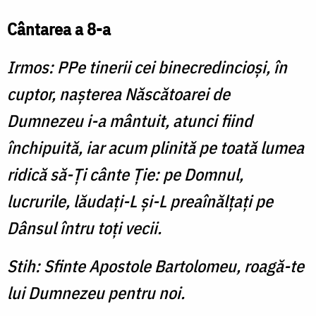
Cântarea a 8-a
Irmos: PPe tinerii cei binecredincioşi, în
cuptor, naşterea Născătoarei de
Dumnezeu i-a mântuit, atunci fiind
închipuită, iar acum plinită pe toată lumea
ridică să-Ţi cânte Ţie: pe Domnul,
lucrurile, lăudaţi-L şi-L preaînălţaţi pe
Dânsul întru toţi vecii.
Stih: Sfinte Apostole Bartolomeu, roagă-te
lui Dumnezeu pentru noi.