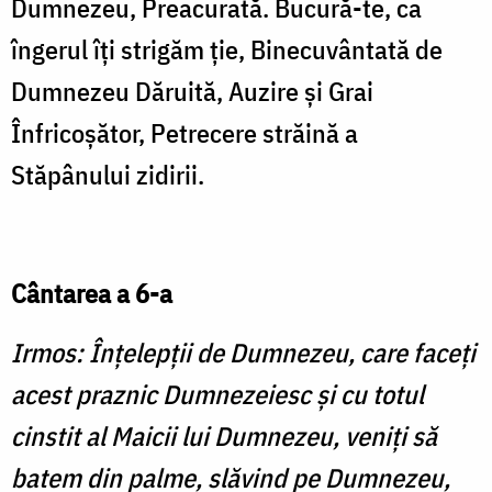
Dumnezeu, Preacurată. Bucură-te, ca
îngerul îţi strigăm ţie, Binecuvântată de
Dumnezeu Dăruită, Auzire şi Grai
Înfricoşător, Petrecere străină a
Stăpânului zidirii.
Cântarea a 6-a
Irmos: Înţelepţii de Dumnezeu, care faceţi
acest praznic Dumnezeiesc şi cu totul
cinstit al Maicii lui Dumnezeu, veniţi să
batem din palme, slăvind pe Dumnezeu,