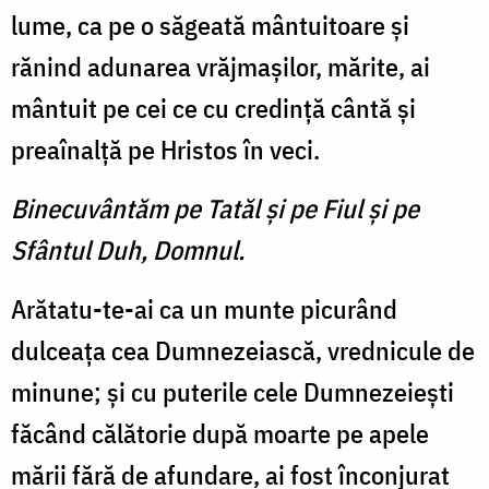
lume, ca pe o săgeată mântuitoare şi
rănind adunarea vrăjmaşilor, mărite, ai
mântuit pe cei ce cu credinţă cântă şi
preaînalţă pe Hristos în veci.
Binecuvântăm pe Tatăl şi pe Fiul şi pe
Sfântul Duh, Domnul.
Arătatu-te-ai ca un munte picurând
dulceaţa cea Dumnezeiască, vrednicule de
minune; şi cu puterile cele Dumnezeieşti
făcând călătorie după moarte pe apele
mării fără de afundare, ai fost înconjurat