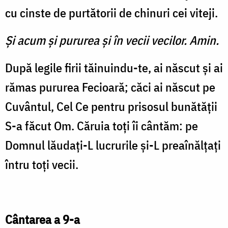
cu cinste de purtătorii de chinuri cei viteji.
Şi acum şi pururea şi în vecii vecilor. Amin.
După legile firii tăinuindu-te, ai născut şi ai
rămas pururea Fecioară; căci ai născut pe
Cuvântul, Cel Ce pentru prisosul bunătăţii
S-a făcut Om. Căruia toţi îi cântăm: pe
Domnul lăudaţi-L lucrurile şi-L preaînălţaţi
întru toţi vecii.
Cântarea a 9-a