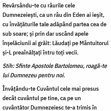
Revărsându-te cu râurile cele
Dumnezeieşti, ca un râu din Eden ai ieşit,
cu învăţăturile tale adăpând partea cea de
sub soare; şi prin dar uscând apele
înşelăciunii ai grăit: Lăudaţi pe Mântuitorul
şi-L preaînălţaţi întru toţi vecii.
Stih: Sfinte Apostole Bartolomeu, roagă-te
lui Dumnezeu pentru noi.
Învăţându-te Cuvântul cele mai presus
decât cuvântul pe tine, ca pe un
cuvântător Dumnezeiesc te-a trimis în