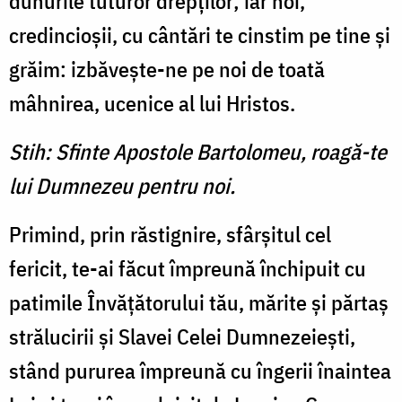
duhurile tuturor drepţilor; iar noi,
credincioşii, cu cântări te cinstim pe tine şi
grăim: izbăveşte-ne pe noi de toată
mâhnirea, ucenice al lui Hristos.
Stih: Sfinte Apostole Bartolomeu, roagă-te
lui Dumnezeu pentru noi.
Primind, prin răstignire, sfârşitul cel
fericit, te-ai făcut împreună închipuit cu
patimile Învăţătorului tău, mărite şi părtaş
strălucirii şi Slavei Celei Dumnezeieşti,
stând pururea împreună cu îngerii înaintea