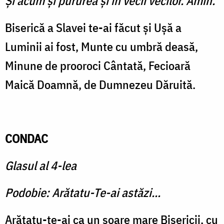
Şi acum şi pururea şi în vecii vecilor. Amin.
Biserică a Slavei te-ai făcut şi Uşă a
Luminii ai fost, Munte cu umbră deasă,
Minune de prooroci Cântată, Fecioară
Maică Doamnă, de Dumnezeu Dăruită.
CONDAC
Glasul al 4-lea
Podobie: Arătatu-Te-ai astăzi...
Arătatu-te-ai ca un soare mare Bisericii, cu