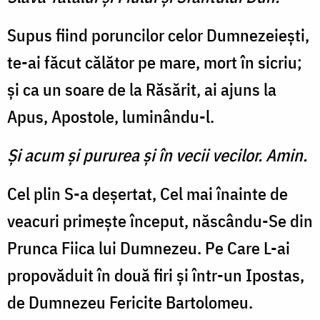
Supus fiind poruncilor celor Dumnezeieşti,
te-ai făcut călător pe mare, mort în sicriu;
şi ca un soare de la Răsărit, ai ajuns la
Apus, Apostole, luminându-l.
Şi acum şi pururea şi în vecii vecilor. Amin.
Cel plin S-a deşertat, Cel mai înainte de
veacuri primeşte început, născându-Se din
Prunca Fiica lui Dumnezeu. Pe Care L-ai
propovăduit în două firi şi într-un Ipostas,
de Dumnezeu Fericite Bartolomeu.