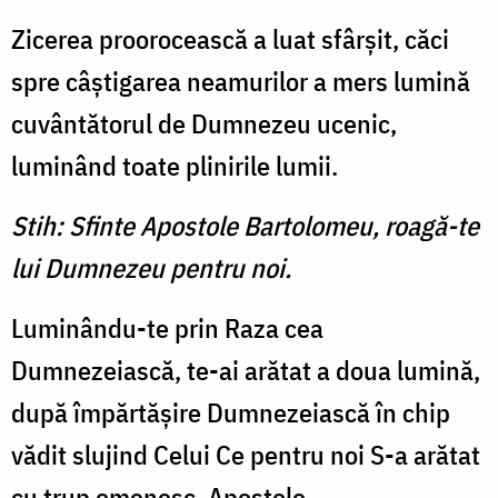
Zicerea proorocească a luat sfârşit, căci
spre câştigarea neamurilor a mers lumină
cuvântătorul de Dumnezeu ucenic,
luminând toate plinirile lumii.
Stih: Sfinte Apostole Bartolomeu, roagă-te
lui Dumnezeu pentru noi.
Luminându-te prin Raza cea
Dumnezeiască, te-ai arătat a doua lumină,
după împărtăşire Dumnezeiască în chip
vădit slujind Celui Ce pentru noi S-a arătat
cu trup omenesc, Apostole.