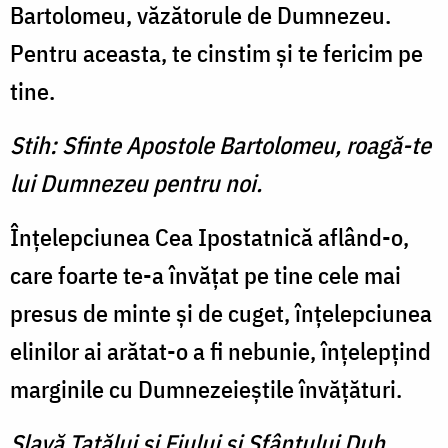
Bartolomeu, văzătorule de Dumnezeu.
Pentru aceasta, te cinstim şi te fericim pe
tine.
Stih: Sfinte Apostole Bartolomeu, roagă-te
lui Dumnezeu pentru noi.
Înţelepciunea Cea Ipostatnică aflând-o,
care foarte te-a învăţat pe tine cele mai
presus de minte şi de cuget, înţelepciunea
elinilor ai arătat-o a fi nebunie, înţelepţind
marginile cu Dumnezeieştile învăţături.
Slavă Tatălui şi Fiului şi Sfântului Duh.