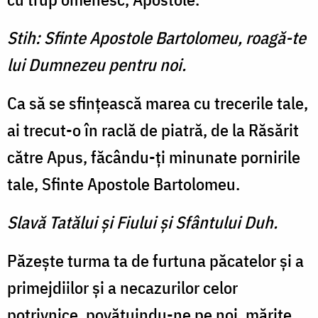
Stih: Sfinte Apostole Bartolomeu, roagă-te
lui Dumnezeu pentru noi.
Ca să se sfinţească marea cu trecerile tale,
ai trecut-o în raclă de piatră, de la Răsărit
către Apus, făcându-ţi minunate pornirile
tale, Sfinte Apostole Bartolomeu.
Slavă Tatălui şi Fiului şi Sfântului Duh.
Păzeşte turma ta de furtuna păcatelor şi a
primejdiilor şi a necazurilor celor
potrivnice, povăţuindu-ne pe noi, mărite,