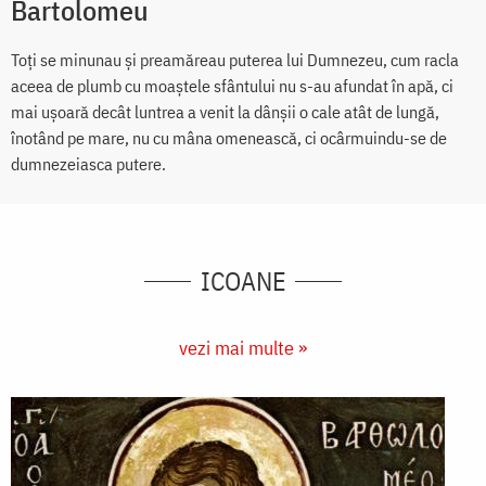
Bartolomeu
Toți se minunau și preamăreau puterea lui Dumnezeu, cum racla
aceea de plumb cu moaștele sfântului nu s-au afundat în apă, ci
mai ușoară decât luntrea a venit la dânșii o cale atât de lungă,
înotând pe mare, nu cu mâna omenească, ci ocârmuindu-se de
dumnezeiasca putere.
ICOANE
vezi mai multe »