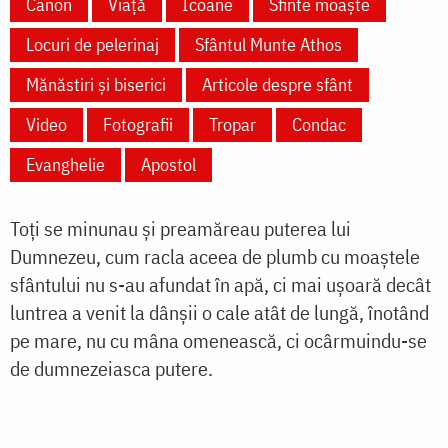
Canon
Viață
Icoane
Sfinte moaște
Locuri de pelerinaj
Sfântul Munte Athos
Mănăstiri și biserici
Articole despre sfânt
Video
Fotografii
Tropar
Condac
Evanghelie
Apostol
Toți se minunau și preamăreau puterea lui
Dumnezeu, cum racla aceea de plumb cu moaștele
sfântului nu s-au afundat în apă, ci mai ușoară decât
luntrea a venit la dânșii o cale atât de lungă, înotând
pe mare, nu cu mâna omenească, ci ocârmuindu-se
de dumnezeiasca putere.