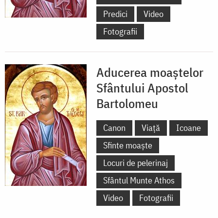
Predici
Video
Fotografii
Aducerea moaștelor
Sfântului Apostol
Bartolomeu
Canon
Viață
Icoane
Sfinte moaște
Locuri de pelerinaj
Sfântul Munte Athos
Video
Fotografii