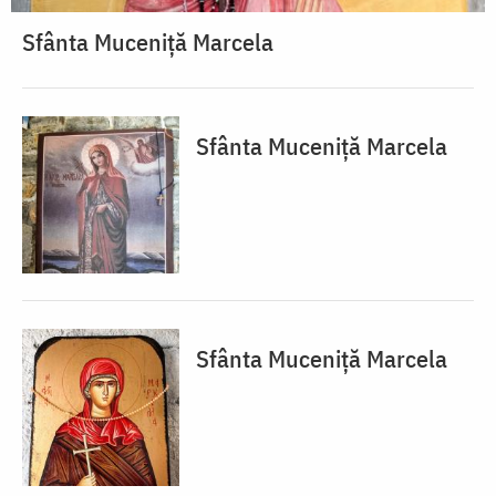
Sfânta Muceniță Marcela
Sfânta Muceniță Marcela
Sfânta Muceniță Marcela