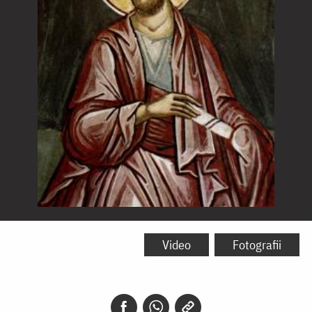
Sfântul
Apostol
Video
Fotografii
Bartolomeu