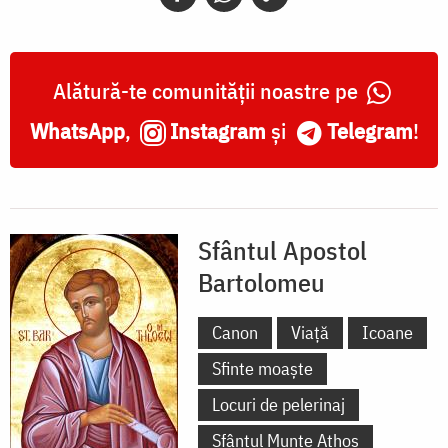
Alătură-te comunității noastre pe
WhatsApp
,
Instagram
și
Telegram
!
Sfântul Apostol
Bartolomeu
Canon
Viață
Icoane
Sfinte moaște
Locuri de pelerinaj
Sfântul Munte Athos