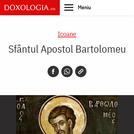
Skip
Meniu
to
main
Main
content
navigation
Icoane
Sfântul Apostol Bartolomeu