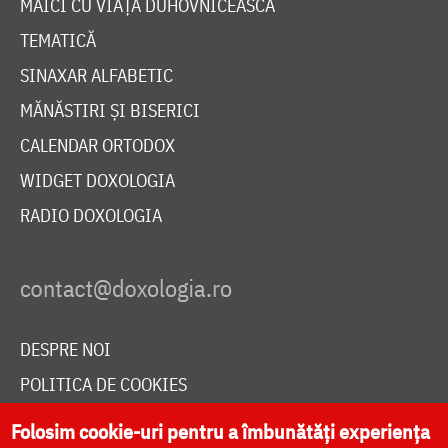
MAICI CU VIAȚĂ DUHOVNICEASCĂ
TEMATICĂ
SINAXAR ALFABETIC
MĂNĂSTIRI ȘI BISERICI
CALENDAR ORTODOX
WIDGET DOXOLOGIA
RADIO DOXOLOGIA
DESPRE NOI
POLITICA DE COOKIES
DONEAZĂ ONLINE PENTRU CATEDRALA NAȚIONALĂ
Folosim cookie-uri pentru a îmbunătăți experiența