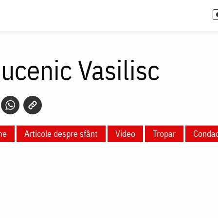
ucenic Vasilisc
ne
Articole despre sfânt
Video
Tropar
Conda