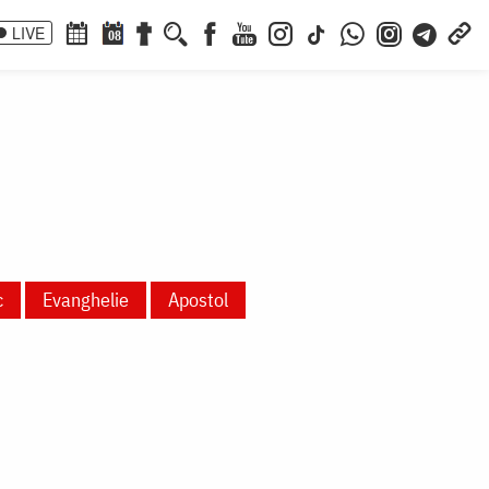
LIVE
08
c
Evanghelie
Apostol