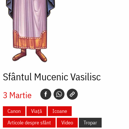
Sfântul Mucenic Vasilisc
3 Martie
Canon
Viață
Icoane
Articole despre sfânt
Video
Tropar