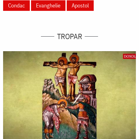
Condac
Evanghelie
Apostol
TROPAR