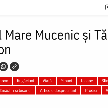
l Mare Mucenic și T
on
anon
Rugăciuni
Viață
Minuni
Icoane
Sfi
ănăstiri și biserici
Articole despre sfânt
Predici
V