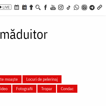
LIVE
06
ămăduitor
nte moaște
Locuri de pelerinaj
ideo
Fotografii
Tropar
Condac