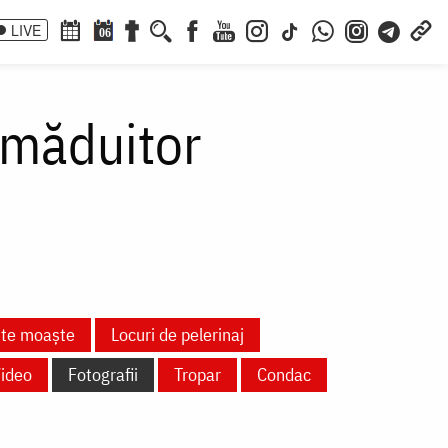
LIVE
06
ămăduitor
nte moaște
Locuri de pelerinaj
ideo
Fotografii
Tropar
Condac