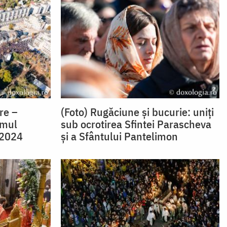
re –
(Foto) Rugăciune și bucurie: uniți
amul
sub ocrotirea Sfintei Parascheva
 2024
și a Sfântului Pantelimon