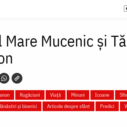
l Mare Mucenic și T
on
anon
Rugăciuni
Viață
Minuni
Icoane
Sfi
ănăstiri și biserici
Articole despre sfânt
Predici
V