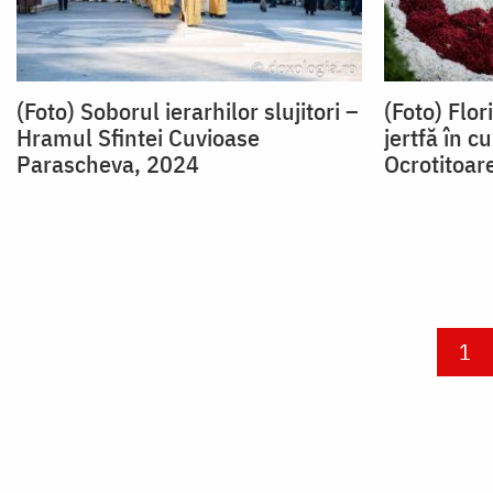
(Foto) Soborul ierarhilor slujitori –
(Foto) Flor
Hramul Sfintei Cuvioase
jertfă în c
Parascheva, 2024
Ocrotitoar
Paginare
Cur
1