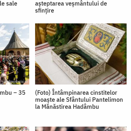
le sale
așteptarea veșmântului de
sfințire
âmbu – 35
(Foto) Întâmpinarea cinstitelor
moaște ale Sfântului Pantelimon
la Mănăstirea Hadâmbu