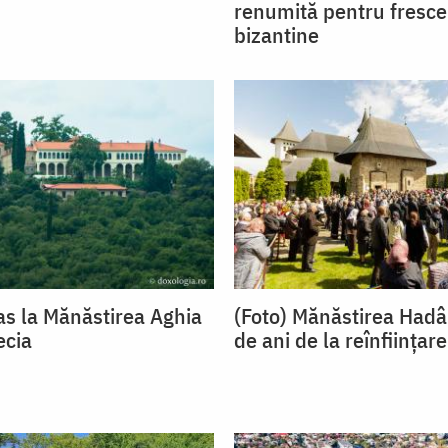
renumită pentru fresce
bizantine
as la Mănăstirea Aghia
(Foto) Mănăstirea Had
ecia
de ani de la reînființare