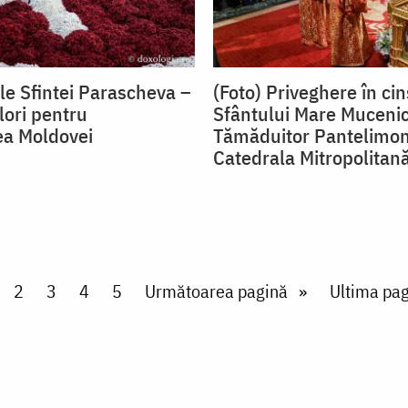
ile Sfintei Parascheva –
(Foto) Priveghere în ci
ulori pentru
Sfântului Mare Mucenic
ea Moldovei
Tămăduitor Pantelimon
Catedrala Mitropolitană
rent page
Page
2
Page
3
Page
4
Page
5
Next page
Următoarea pagină
Last page
Ultima pag