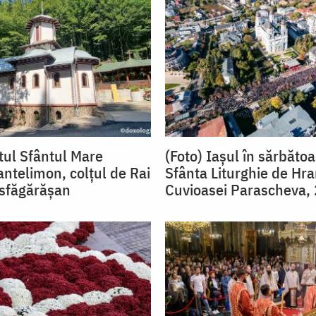
itul Sfântul Mare
(Foto) Iașul în sărbătoa
ntelimon, colțul de Rai
Sfânta Liturghie de Hr
sfăgărășan
Cuvioasei Parascheva,