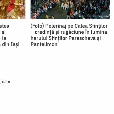
nstea
(Foto) Pelerinaj pe Calea Sfinților
 și
– credință și rugăciune în lumina
 la
harului Sfinților Parascheva și
 din Iași
Pantelimon
ină »