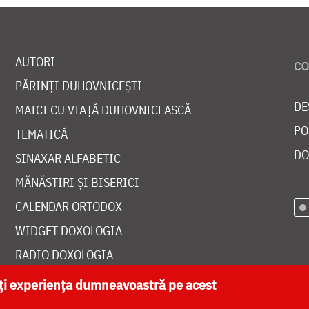
AUTORI
PĂRINȚI DUHOVNICEȘTI
DE
MAICI CU VIAȚĂ DUHOVNICEASCĂ
PO
TEMATICĂ
DO
SINAXAR ALFABETIC
MĂNĂSTIRI ȘI BISERICI
CALENDAR ORTODOX
WIDGET DOXOLOGIA
RADIO DOXOLOGIA
ăți experiența dumneavoastră pe acest