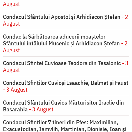
August
Condacul Sfântului Apostol și Arhidiacon Ștefan
- 2
August
Condac la Sărbătoarea aducerii moaştelor
Sfântului întâiului Mucenic şi Arhidiacon Ştefan
- 2
August
Condacul Sfintei Cuvioase Teodora din Tesalonic
- 3
August
Condacul Sfinţilor Cuvioşi Isaachie, Dalmat şi Faust
- 3 August
Condacul Sfântului Cuvios Mărturisitor Iraclie din
Basarabia
- 3 August
Condacul Sfinţilor 7 tineri din Efes: Maximilian,
Exacustodian, Iamvlih, Martinian, Dionisie, Ioan şi