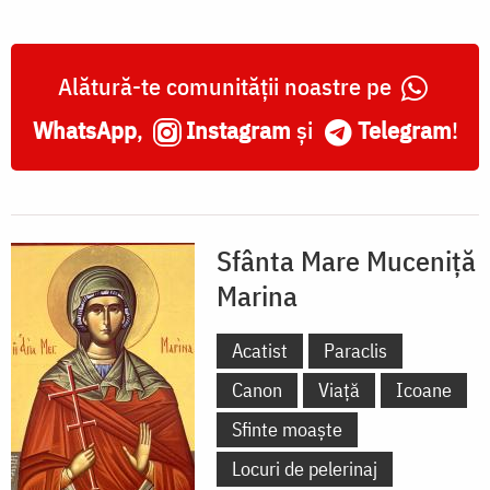
Alătură-te comunității noastre pe
WhatsApp
,
Instagram
și
Telegram
!
Sfânta Mare Muceniță
Marina
Acatist
Paraclis
Canon
Viață
Icoane
Sfinte moaște
Locuri de pelerinaj