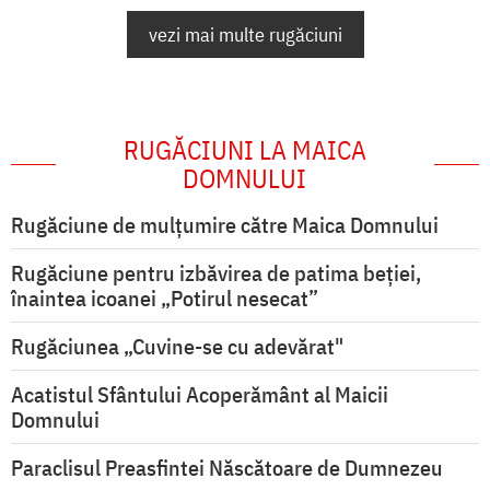
vezi mai multe rugăciuni
RUGĂCIUNI LA MAICA
DOMNULUI
Rugăciune de mulţumire către Maica Domnului
Rugăciune pentru izbăvirea de patima beției,
înaintea icoanei „Potirul nesecat”
Rugăciunea „Cuvine-se cu adevărat"
Acatistul Sfântului Acoperământ al Maicii
Domnului
Paraclisul Preasfintei Născătoare de Dumnezeu