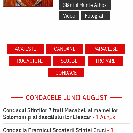
Sfântul Munte Athos
Video
Fotografii
ACATISTE
CANOANE
PARACLISE
RUGĂCIUNI
SLUJBE
TROPARE
CONDACE
CONDACELE LUNII AUGUST
Condacul Sfinţilor 7 fraţi Macabei, al mamei lor
Solomoni şi al dascălului lor Eleazar
- 1 August
Condac la Praznicul Scoaterii Sfintei Cruci
- 1