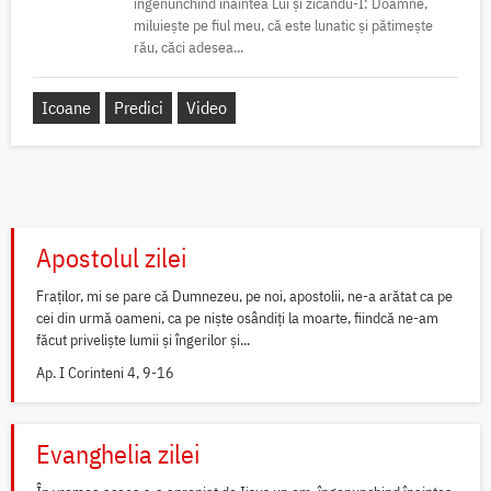
îngenunchind înaintea Lui și zicându-I: Doamne,
miluiește pe fiul meu, că este lunatic și pătimește
rău, căci adesea...
Icoane
Predici
Video
Apostolul zilei
Fraților, mi se pare că Dumnezeu, pe noi, apostolii, ne-a arătat ca pe
cei din urmă oameni, ca pe niște osândiți la moarte, fiindcă ne-am
făcut priveliște lumii și îngerilor și...
Ap. I Corinteni 4, 9-16
Evanghelia zilei