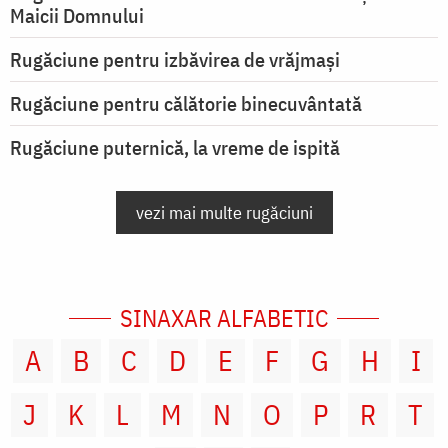
Maicii Domnului
Rugăciune pentru izbăvirea de vrăjmași
Rugăciune pentru călătorie binecuvântată
Rugăciune puternică, la vreme de ispită
vezi mai multe rugăciuni
SINAXAR ALFABETIC
A
B
C
D
E
F
G
H
I
J
K
L
M
N
O
P
R
T