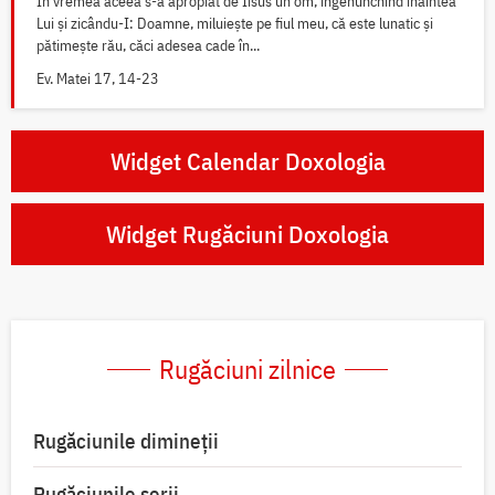
În vremea aceea s-a apropiat de Iisus un om, îngenunchind înaintea
Lui și zicându-I: Doamne, miluiește pe fiul meu, că este lunatic și
pătimește rău, căci adesea cade în...
Ev. Matei 17, 14-23
Widget Calendar Doxologia
Widget Rugăciuni Doxologia
Rugăciuni zilnice
Rugăciunile dimineții
Rugăciunile serii