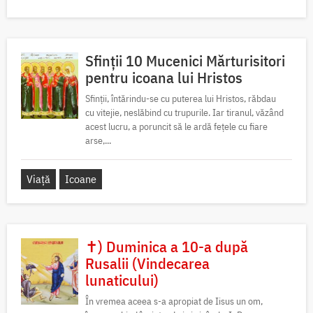
Sfinții 10 Mucenici Mărturisitori
pentru icoana lui Hristos
Sfinții, întărindu-se cu puterea lui Hristos, răbdau
cu vitejie, neslăbind cu trupurile. Iar tiranul, văzând
acest lucru, a poruncit să le ardă fețele cu fiare
arse,...
Viață
Icoane
✝) Duminica a 10-a după
Rusalii (Vindecarea
lunaticului)
În vremea aceea s-a apropiat de Iisus un om,