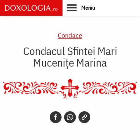
Skip
Meniu
to
main
Main
content
navigation
Condace
Condacul Sfintei Mari
Muceniţe Marina