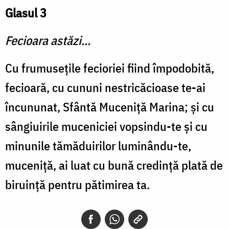
Glasul 3
Fecioara astăzi...
Cu frumuseţile fecioriei fiind împodobită,
fecioară, cu cununi nestricăcioase te-ai
încununat, Sfântă Muceniţă Marina; şi cu
sângiuirile muceniciei vopsindu-te şi cu
minunile tămăduirilor luminându-te,
muceniţă, ai luat cu bună credinţă plată de
biruinţă pentru pătimirea ta.