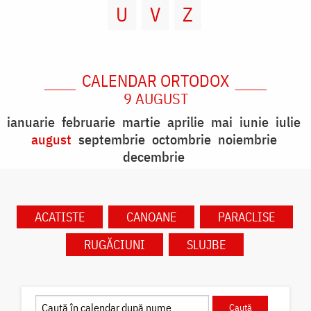
U
V
Z
CALENDAR ORTODOX
9 AUGUST
ianuarie
februarie
martie
aprilie
mai
iunie
iulie
august
septembrie
octombrie
noiembrie
decembrie
ACATISTE
CANOANE
PARACLISE
RUGĂCIUNI
SLUJBE