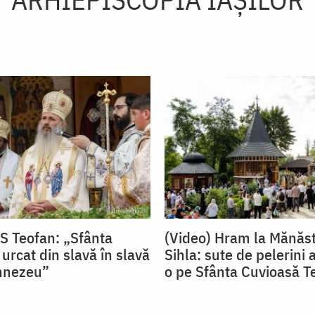
PS Teofan: „Sfânta
(Video) Hram la Mănăst
urcat din slavă în slavă
Sihla: sute de pelerini a
mnezeu”
o pe Sfânta Cuvioasă T