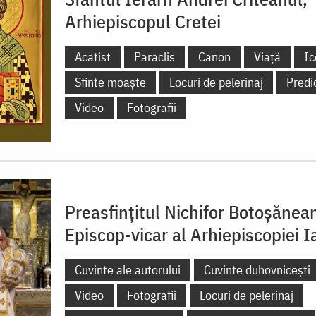
Arhiepiscopul Cretei
Acatist
Paraclis
Canon
Viață
Ic
Sfinte moaște
Locuri de pelerinaj
Predi
Video
Fotografii
Preasfințitul Nichifor Botoșănea
Episcop-vicar al Arhiepiscopiei Ia
Cuvinte ale autorului
Cuvinte duhovnicești
Video
Fotografii
Locuri de pelerinaj