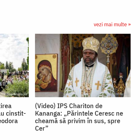
vezi mai multe »
irea
(Video) IPS Chariton de
u cinstit-
Kananga: „Părintele Ceresc ne
eodora
cheamă să privim în sus, spre
Cer”