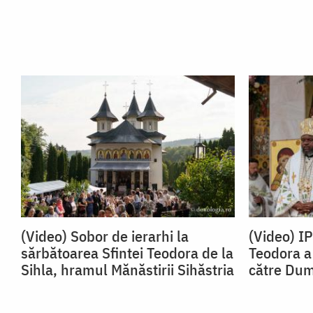
(Video) Sobor de ierarhi la
(Video) I
sărbătoarea Sfintei Teodora de la
Teodora a 
Sihla, hramul Mănăstirii Sihăstria
către Du