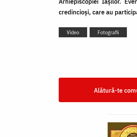
Arhiepiscopiei Iașilor. Ev
credincioși, care au partici
Video
Fotografii
Alătură-te comu