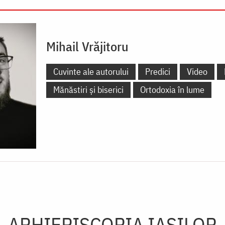
Mihail Vrăjitoru
Cuvinte ale autorului
Predici
Video
Mănăstiri și biserici
Ortodoxia în lume
ARHIEPISCOPIA IAŞILOR