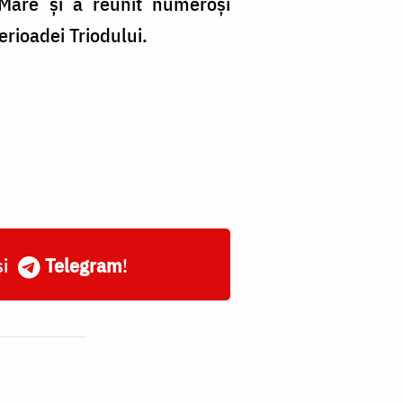
i Mare și a reunit numeroși
erioadei Triodului.
și
Telegram
!