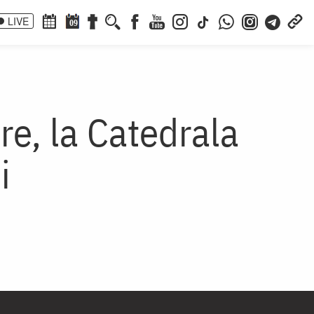
LIVE
09
re, la Catedrala
i