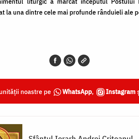
enimentul liturgic a marcat începutul Postulu
pat la una dintre cele mai profunde rânduieli ale p
nității noastre pe
WhatsApp
,
Instagram
Sfântul Ierarh Andrei Criteanul,