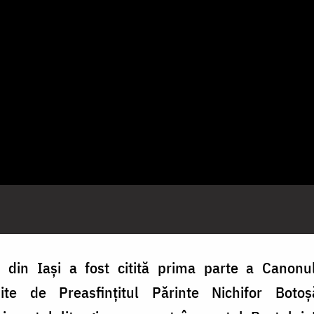
ă din Iași a fost citită prima parte a Canonul
șite de Preasfințitul Părinte Nichifor Botoș