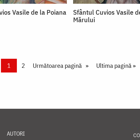
vios Vasile de la Poiana
Sfântul Cuvios Vasile d
Mărului
Current page
1
Page
2
Next page
Următoarea pagină
Last page
Ultima pagină »
AUTORI