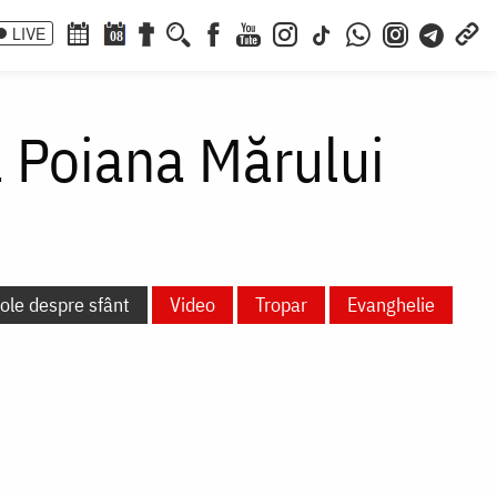
LIVE
08
a Poiana Mărului
cole despre sfânt
Video
Tropar
Evanghelie