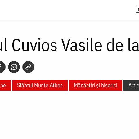
l Cuvios Vasile de l
ane
Sfântul Munte Athos
Mănăstiri și biserici
Arti