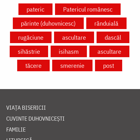
pateric
Patericul românesc
părinte (duhovnicesc)
rânduială
rugăciune
ascultare
dascăl
sihăstrie
isihasm
ascultare
tăcere
smerenie
post
VIAȚA BISERICII
CUVINTE DUHOVNICEȘTI
FAMILIE