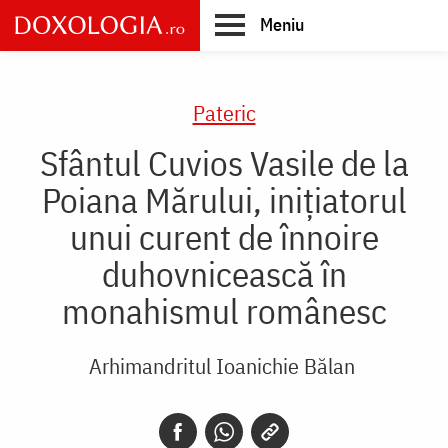
Skip
Meniu
to
main
Main
content
navigation
Pateric
Sfântul Cuvios Vasile de la
Poiana Mărului, inițiatorul
unui curent de înnoire
duhovnicească în
monahismul românesc
Arhimandritul Ioanichie Bălan