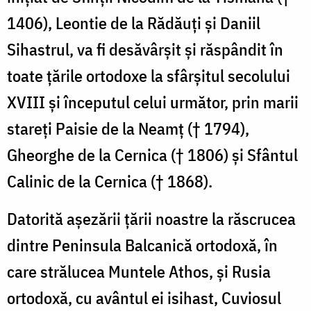
1406), Leontie de la Rădăuţi şi Daniil
Sihastrul, va fi desăvârşit şi răspândit în
toate ţările ortodoxe la sfârşitul secolului
XVIII şi începutul celui următor, prin marii
stareţi Paisie de la Neamţ († 1794),
Gheorghe de la Cernica († 1806) şi Sfântul
Calinic de la Cernica († 1868).
Datorită aşezării ţării noastre la răscrucea
dintre Peninsula Balcanică ortodoxă, în
care strălucea Muntele Athos, şi Rusia
ortodoxă, cu avântul ei isihast, Cuviosul