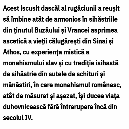
de
Acest iscusit dascăl al rugăciunii a reușit
la
să îmbine atât de armonios în sihăstriile
Poiana
din ținutul Buzăului și Vrancei asprimea
Mărului,
ascetică a vieții călugărești din Sinai și
inițiatorul
Athos, cu experiența mistică a
unui
curent
monahismului slav și cu tradiția isihastă
de
de sihăstrie din sutele de schituri și
înnoire
mănăstiri, în care monahismul românesc,
duhovnicească
atât de măsurat și așezat, își ducea viața
în
duhovnicească fără întrerupere încă din
monahismul
secolul IV.
românesc