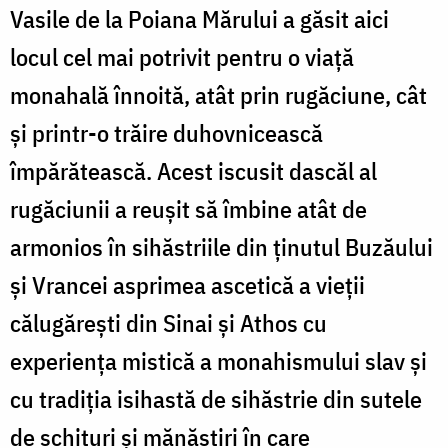
Vasile de la Poiana Mărului a găsit aici
locul cel mai potrivit pentru o viaţă
monahală înnoită, atât prin rugăciune, cât
şi printr-o trăire duhovnicească
împărătească. Acest iscusit dascăl al
rugăciunii a reuşit să îmbine atât de
armonios în sihăstriile din ţinutul Buzăului
şi Vrancei asprimea ascetică a vieţii
călugăreşti din Sinai şi Athos cu
experienţa mistică a monahismului slav şi
cu tradiţia isihastă de sihăstrie din sutele
de schituri şi mănăstiri în care