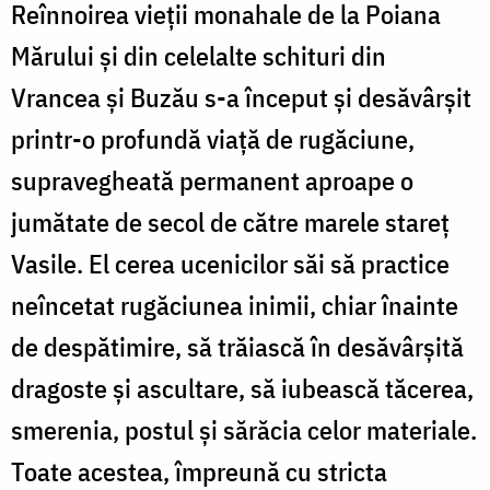
Reînnoirea vieţii monahale de la Poiana
Mărului şi din celelalte schituri din
Vrancea şi Buzău s-a început şi desăvârşit
printr-o profundă viaţă de rugăciune,
supravegheată permanent aproape o
jumătate de secol de către marele stareţ
Vasile. El cerea ucenicilor săi să practice
neîncetat rugăciunea inimii, chiar înainte
de despătimire, să trăiască în desăvârşită
dragoste şi ascultare, să iubească tăcerea,
smerenia, postul şi sărăcia celor materiale.
Toate acestea, împreună cu stricta