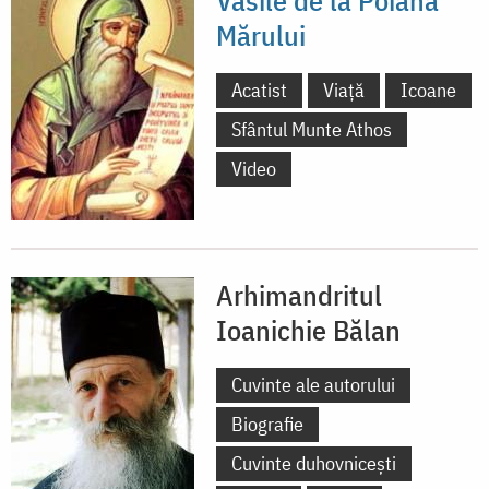
Mărului
Acatist
Viață
Icoane
Sfântul Munte Athos
Video
Arhimandritul
Ioanichie Bălan
Cuvinte ale autorului
Biografie
Cuvinte duhovnicești