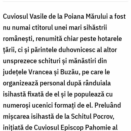
/
Foto:
Cuviosul Vasile de la Poiana Mărului a fost
Oana
nu numai ctitorul unei mari sihăstrii
Nechifor
româneşti, renumită chiar peste hotarele
ţării, ci şi părintele duhovnicesc al altor
unsprezece schituri şi mănăstiri din
judeţele Vrancea şi Buzău, pe care le
organizează personal după rânduiala
isihastă fixată de el şi le populează cu
numeroşi ucenici formaţi de el. Preluând
mişcarea isihastă de la Schitul Pocrov,
iniţiată de Cuviosul Episcop Pahomie al