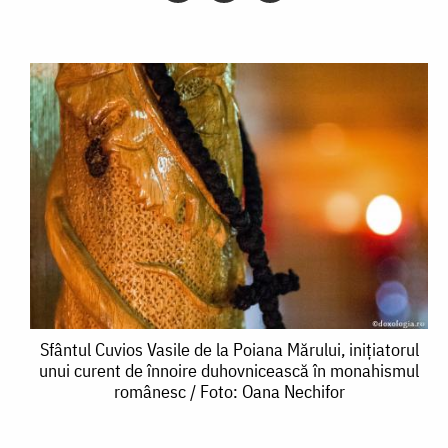
Sfântul
Sfântul Cuvios Vasile de la Poiana Mărului, inițiatorul
unui curent de înnoire duhovnicească în monahismul
Cuvios
românesc / Foto: Oana Nechifor
Vasile