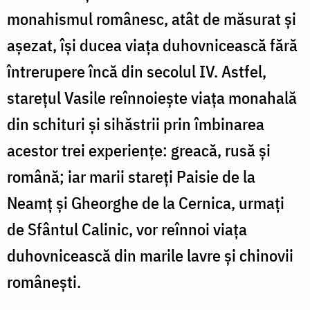
monahismul românesc, atât de măsurat şi
aşezat, îşi ducea viaţa duhovnicească fără
întrerupere încă din secolul IV. Astfel,
stareţul Vasile reînnoieşte viaţa monahală
din schituri şi sihăstrii prin îmbinarea
acestor trei experienţe: greacă, rusă şi
română; iar marii stareţi Paisie de la
Neamţ şi Gheorghe de la Cernica, urmaţi
de Sfântul Calinic, vor reînnoi viaţa
duhovnicească din marile lavre şi chinovii
româneşti.