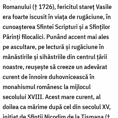
Romanului († 1726), fericitul stareţ Vasile
era foarte iscusit în viaţa de rugăciune, în
cunoaşterea Sfintei Scripturi şi a Sfinţilor
Părinţi filocalici. Punând accent mai ales
pe ascultare, pe lectură şi rugăciune în
mănăstirile şi sihăstriile din centrul ţării
noastre, reuşeşte să creeze un adevărat
curent de înnoire duhovnicească în
monahismul românesc la mijlocul
secolului XVIII. Acest mare curent, al
doilea ca mărime după cel din secolul XV,
iniţiat de Sfinţii Nicodim de la Tismana (†