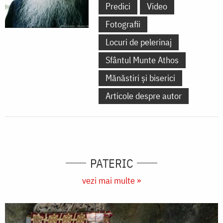
Predici
Video
Fotografii
Locuri de pelerinaj
Sfântul Munte Athos
Mănăstiri și biserici
Articole despre autor
PATERIC
vezi mai multe »