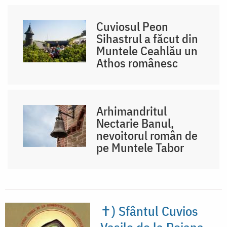
Cuviosul Peon
Sihastrul a făcut din
Muntele Ceahlău un
Athos românesc
Arhimandritul
Nectarie Banul,
nevoitorul român de
pe Muntele Tabor
✝) Sfântul Cuvios
Vasile de la Poiana