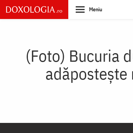
Skip
Meniu
to
main
Main
content
navigation
(Foto) Bucuria d
adăpostește 