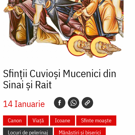
Sfinții Cuvioși Mucenici din
Sinai și Rait
14 Ianuarie
Canon
Viață
Icoane
Sfinte moaște
Locuri de pelerinaj
Mănăstiri și biserici