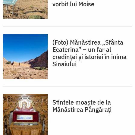
vorbit lui Moise
(Foto) Mănăstirea „Sfânta
Ecaterina” – un far al
credinței și istoriei în inima
Sinaiului
Sfintele moaște de la
Mănăstirea Pângărați