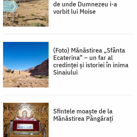
de unde Dumnezeu i-a
vorbit lui Moise
(Foto) Mănăstirea „Sfânta
Ecaterina” – un far al
credinței și istoriei în inima
Sinaiului
Sfintele moaște de la
Mănăstirea Pângărați