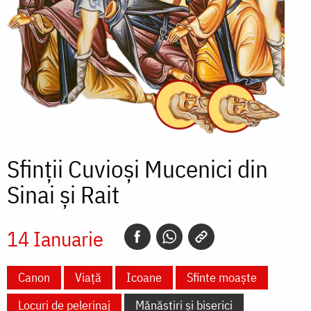
Sfinții Cuvioși Mucenici din
Sinai și Rait
14 Ianuarie
Canon
Viață
Icoane
Sfinte moaște
Locuri de pelerinaj
Mănăstiri și biserici