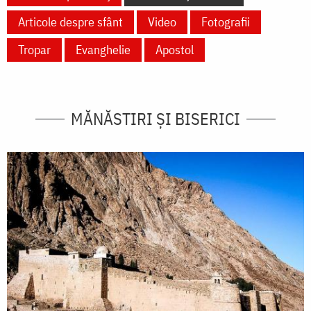
Articole despre sfânt
Video
Fotografii
Tropar
Evanghelie
Apostol
MĂNĂSTIRI ȘI BISERICI