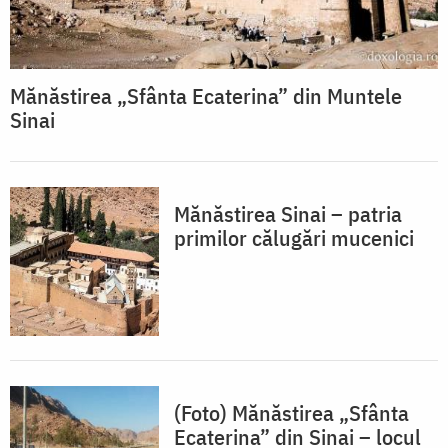
Mănăstirea „Sfânta Ecaterina” din Muntele
Sinai
Mănăstirea Sinai – patria
primilor călugări mucenici
(Foto) Mănăstirea „Sfânta
Ecaterina” din Sinai – locul