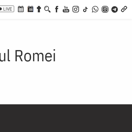
LIVE
08
pul Romei