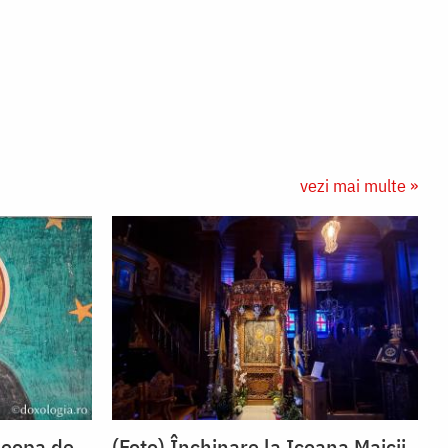
vezi mai multe »
leopa de
(Foto) Închinare la Icoana Maicii