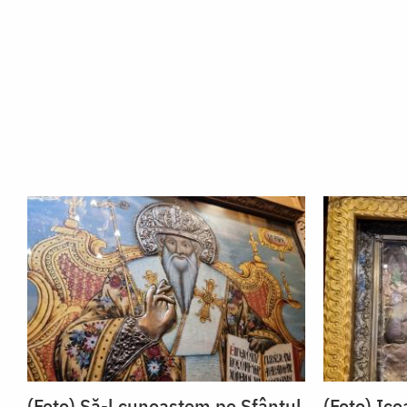
(Foto) Să-l cunoaștem pe Sfântul
(Foto) Ic