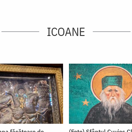
ICOANE
oana făcătoare de
(Foto) Sfântul Cuvios C