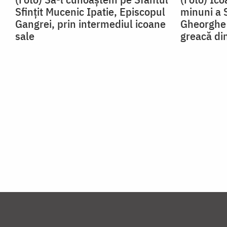
Sfințit Mucenic Ipatie, Episcopul
minuni a 
Gangrei, prin intermediul icoane
Gheorghe 
sale
greacă di