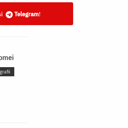
și
Telegram
!
Romei
grafii