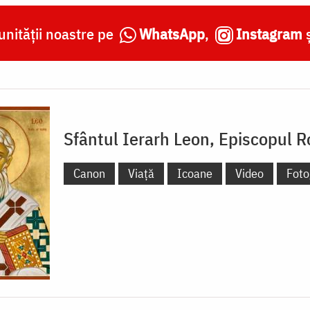
nității noastre pe
WhatsApp
,
Instagram
Sfântul Ierarh Leon, Episcopul 
Canon
Viață
Icoane
Video
Foto