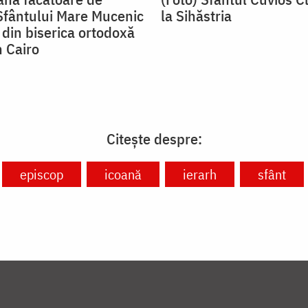
Sfântului Mare Mucenic
la Sihăstria
din biserica ortodoxă
n Cairo
Citește despre:
episcop
icoană
ierarh
sfânt