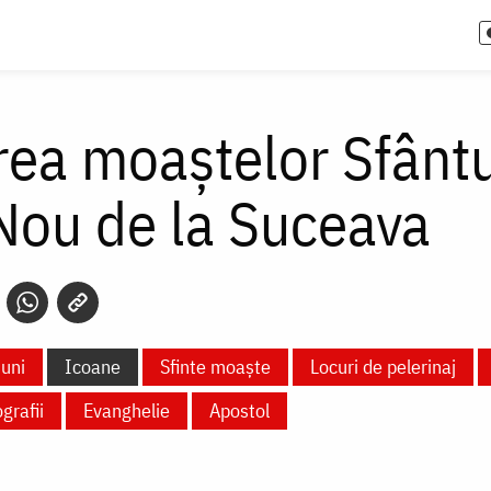
ea moaștelor Sfânt
Nou de la Suceava
uni
Icoane
Sfinte moaște
Locuri de pelerinaj
grafii
Evanghelie
Apostol