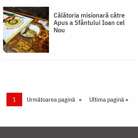
Călătoria misionară către
Apus a Sfântului Ioan cel
Nou
Paginare
Current page
1
Next page
Următoarea pagină
Last page
Ultima pagină »