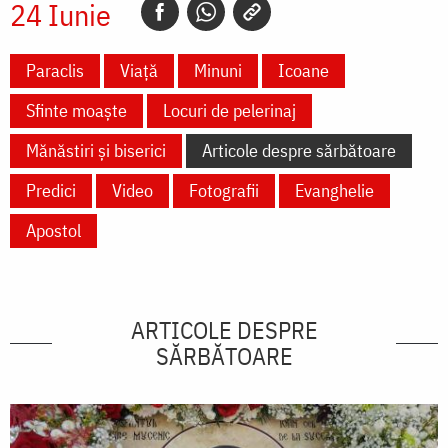
24 Iunie
Paraclis
Viață
Minuni
Icoane
Sfinte moaște
Locuri de pelerinaj
Mănăstiri și biserici
Articole despre sărbătoare
Predici
Video
Fotografii
Evanghelie
Apostol
ARTICOLE DESPRE
SĂRBĂTOARE