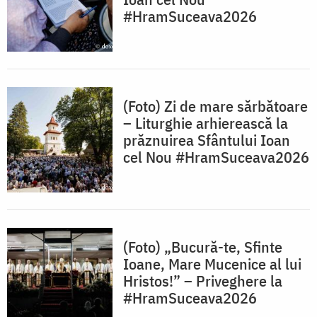
#HramSuceava2026
(Foto) Zi de mare sărbătoare
– Liturghie arhierească la
prăznuirea Sfântului Ioan
cel Nou #HramSuceava2026
(Foto) „Bucură-te, Sfinte
Ioane, Mare Mucenice al lui
Hristos!” – Priveghere la
#HramSuceava2026