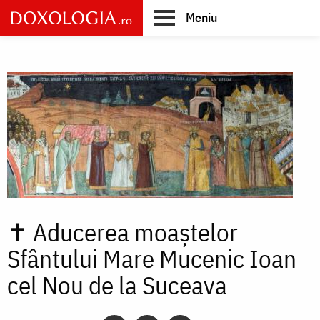
Skip
Meniu
to
main
Main
content
navigation
✝
Aducerea moaștelor
Sfântului Mare Mucenic Ioan
cel Nou de la Suceava