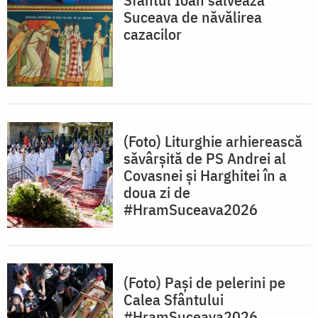
Suceava de năvălirea
cazacilor
(Foto) Liturghie arhierească
săvârșită de PS Andrei al
Covasnei și Harghitei în a
doua zi de
#HramSuceava2026
(Foto) Pași de pelerini pe
Calea Sfântului
#HramSuceava2026