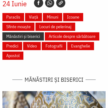
24 Iunie
Paraclis
Viață
Minuni
Icoane
Sfinte moaște
Locuri de pelerinaj
Mănăstiri și biserici
Articole despre sărbătoare
Predici
Video
Fotografii
Evanghelie
Apostol
MĂNĂSTIRI ȘI BISERICI