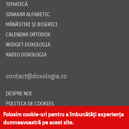
TEMATICĂ
SINAXAR ALFABETIC
MĂNĂSTIRI ȘI BISERICI
CALENDAR ORTODOX
WIDGET DOXOLOGIA
RADIO DOXOLOGIA
DESPRE NOI
POLITICA DE COOKIES
DONEAZĂ ONLINE PENTRU CATEDRALA NAȚIONALĂ
Folosim cookie-uri pentru a îmbunătăți experiența
dumneavoastră pe acest site.