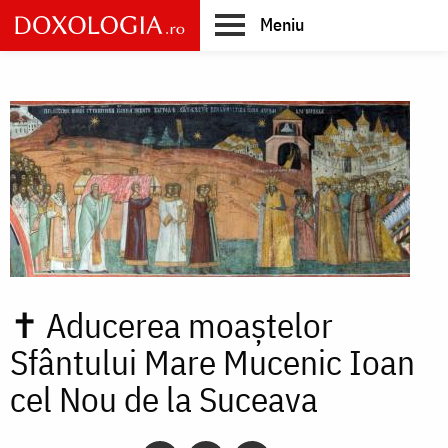
Skip
Meniu
to
main
Main
content
navigation
✝
Aducerea moaștelor
Sfântului Mare Mucenic Ioan
cel Nou de la Suceava