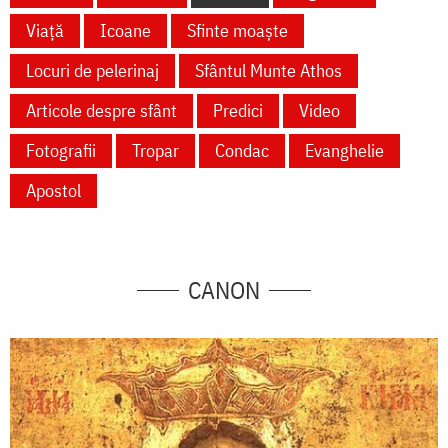
Viață
Icoane
Sfinte moaște
Locuri de pelerinaj
Sfântul Munte Athos
Articole despre sfânt
Predici
Video
Fotografii
Tropar
Condac
Evanghelie
Apostol
CANON