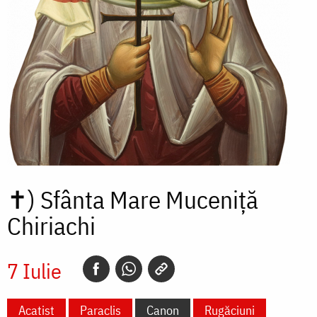
✝)
Sfânta Mare Muceniță
Chiriachi
7 Iulie
Acatist
Paraclis
Canon
Rugăciuni