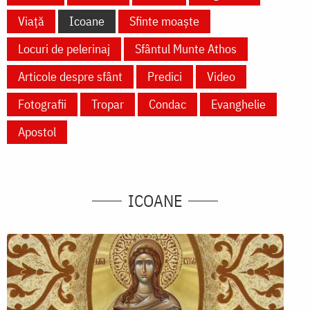
Viață
Icoane
Sfinte moaște
Locuri de pelerinaj
Sfântul Munte Athos
Articole despre sfânt
Predici
Video
Fotografii
Tropar
Condac
Evanghelie
Apostol
ICOANE