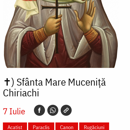
✝)
Sfânta Mare Muceniță
Chiriachi
7 Iulie
Acatist
Paraclis
Canon
Rugăciuni