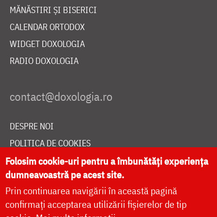
MĂNĂSTIRI ȘI BISERICI
CALENDAR ORTODOX
WIDGET DOXOLOGIA
RADIO DOXOLOGIA
DESPRE NOI
POLITICA DE COOKIES
DONEAZĂ ONLINE PENTRU CATEDRALA NAȚIONALĂ
Folosim cookie-uri pentru a îmbunătăți experiența
dumneavoastră pe acest site.
Prin continuarea navigării în această pagină
LIVE
confirmați acceptarea utilizării fișierelor de tip