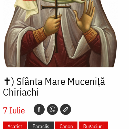
✝)
Sfânta Mare Muceniță
Chiriachi
7 Iulie
Acatist
Paraclis
Canon
Rugăciuni