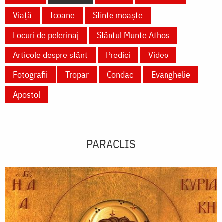
Viață
Icoane
Sfinte moaște
Locuri de pelerinaj
Sfântul Munte Athos
Articole despre sfânt
Predici
Video
Fotografii
Tropar
Condac
Evanghelie
Apostol
PARACLIS