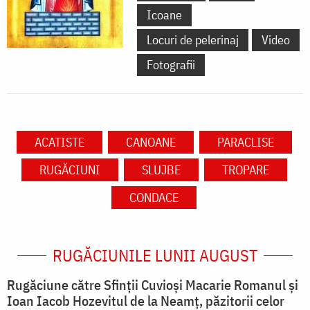
Icoane
Locuri de pelerinaj
Video
Fotografii
ACATISTE
CANOANE
PARACLISE
RUGĂCIUNI
SLUJBE
TROPARE
CONDACE
RUGĂCIUNILE LUNII AUGUST
Rugăciune către Sfinții Cuvioși Macarie Romanul și
Ioan Iacob Hozevitul de la Neamț, păzitorii celor