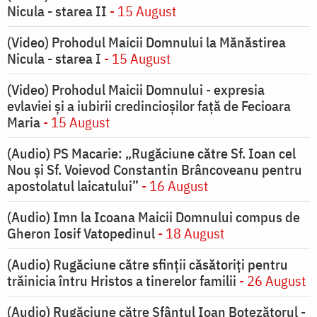
Nicula - starea II
- 15 August
(Video) Prohodul Maicii Domnului la Mănăstirea
Nicula - starea I
- 15 August
(Video) Prohodul Maicii Domnului - expresia
evlaviei și a iubirii credincioșilor față de Fecioara
Maria
- 15 August
(Audio) PS Macarie: „Rugăciune către Sf. Ioan cel
Nou și Sf. Voievod Constantin Brâncoveanu pentru
apostolatul laicatului”
- 16 August
(Audio) Imn la Icoana Maicii Domnului compus de
Gheron Iosif Vatopedinul
- 18 August
(Audio) Rugăciune către sfinții căsătoriți pentru
trăinicia întru Hristos a tinerelor familii
- 26 August
(Audio) Rugăciune către Sfântul Ioan Botezătorul -