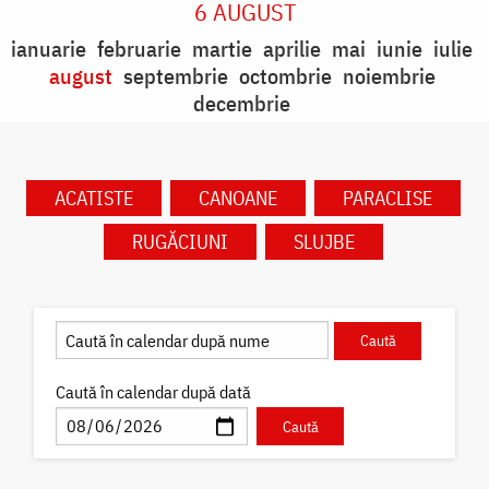
6 AUGUST
ianuarie
februarie
martie
aprilie
mai
iunie
iulie
august
septembrie
octombrie
noiembrie
decembrie
ACATISTE
CANOANE
PARACLISE
RUGĂCIUNI
SLUJBE
Caută în calendar după dată