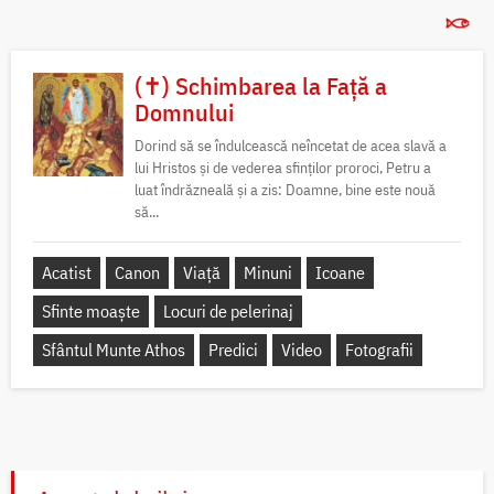
(✝) Schimbarea la Față a
Domnului
Dorind să se îndulcească neîncetat de acea slavă a
lui Hristos și de vederea sfinților proroci, Petru a
luat îndrăzneală și a zis: Doamne, bine este nouă
să...
Acatist
Canon
Viață
Minuni
Icoane
Sfinte moaște
Locuri de pelerinaj
Sfântul Munte Athos
Predici
Video
Fotografii