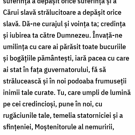
suferință a depășit orice suferință și a
Cărui slavă strălucitoare a depășit orice
slavă. Dă-ne curajul și voința ta; credința
și iubirea ta către Dumnezeu. Învață-ne
umilința cu care ai părăsit toate bucuriile
și bogățiile pământești, iară pacea cu care
ai stat în fața guvernatorului, fă să
strălucească și în noi podoaba frumuseții
inimii tale curate. Tu, care umpli de lumină
pe cei credincioși, pune în noi, cu
rugăciunile tale, temelia statorniciei și a
sfințeniei, Moștenitorule al nemuririi,