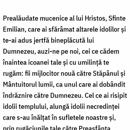
Prealăudate mucenice al lui Hristos, Sfinte
Emilian, care ai sfărâmat altarele idolilor și
te-ai adus jertfă bineplăcută lui
Dumnezeu, auzi-ne pe noi, cei ce cădem
înaintea icoanei tale și cu umilință te
rugăm: fii mijlocitor nouă către Stăpânul și
Mântuitorul lumii, ca unul care ai dobândit
îndrăznire către Dumnezeu. Cel ce ai risipit
idolii templului, alungă idolii necredinței
care s-au înălțat în sufletele noastre și,
prin rugăciunile tale către Preasfânta