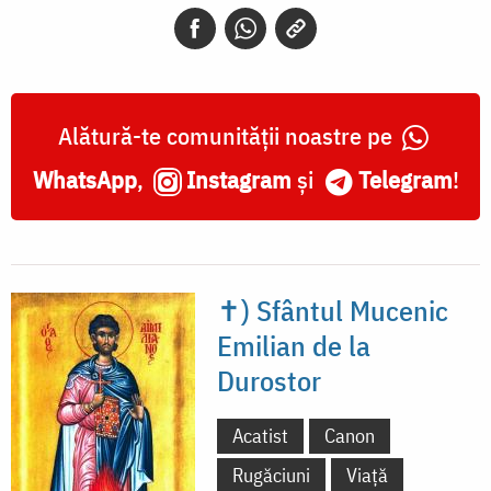
Alătură-te comunității noastre pe
WhatsApp
,
Instagram
și
Telegram
!
✝) Sfântul Mucenic
Emilian de la
Durostor
Acatist
Canon
Rugăciuni
Viață