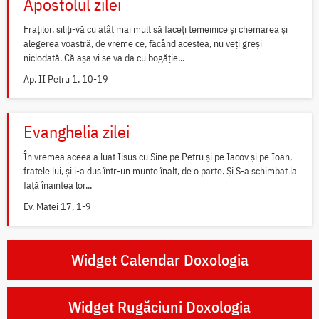
Apostolul zilei
Fraților, siliți-vă cu atât mai mult să faceți temeinice și chemarea și
alegerea voastră, de vreme ce, făcând acestea, nu veți greși
niciodată. Că așa vi se va da cu bogăție...
Ap. II Petru 1, 10-19
Evanghelia zilei
În vremea aceea a luat Iisus cu Sine pe Petru și pe Iacov și pe Ioan,
fratele lui, și i-a dus într-un munte înalt, de o parte. Și S-a schimbat la
față înaintea lor...
Ev. Matei 17, 1-9
Widget Calendar Doxologia
Widget Rugăciuni Doxologia