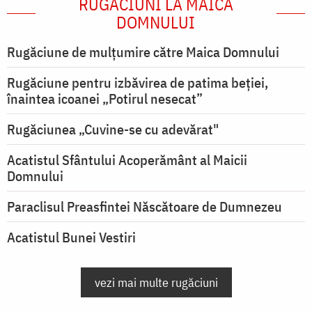
RUGĂCIUNI LA MAICA
DOMNULUI
Rugăciune de mulţumire către Maica Domnului
Rugăciune pentru izbăvirea de patima beției,
înaintea icoanei „Potirul nesecat”
Rugăciunea „Cuvine-se cu adevărat"
Acatistul Sfântului Acoperământ al Maicii
Domnului
Paraclisul Preasfintei Născătoare de Dumnezeu
Acatistul Bunei Vestiri
vezi mai multe rugăciuni