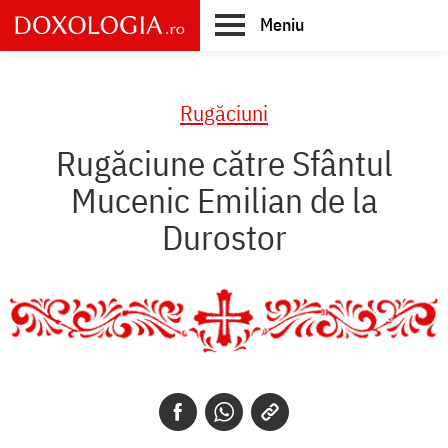
Skip
Meniu
to
main
Main
content
navigation
Rugăciuni
Rugăciune către Sfântul
Mucenic Emilian de la
Durostor