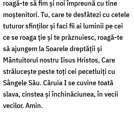
roagă-te să fim și noi împreună cu tine
moștenitori. Tu, care te desfătezi cu cetele
tuturor sfinților și faci fii ai luminii pe cei
ce se roaga ție și te prăznuiesc, roagă-te
să ajungem la Soarele dreptății și
Mântuitorul nostru Iisus Hristos, Care
strălucește peste toți cei pecetluiți cu
Sângele Său. Căruia I se cuvine toată
slava, cinstea și închinăciunea, în vecii
vecilor. Amin.